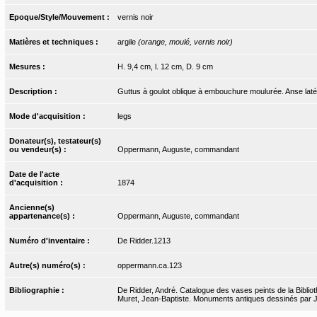
Epoque/Style/Mouvement :
vernis noir
Matières et techniques :
argile
(orange, moulé, vernis noir)
Mesures :
H. 9,4 cm, l. 12 cm, D. 9 cm
Description :
Guttus à goulot oblique à embouchure moulurée. Anse latéra
Mode d'acquisition :
legs
Donateur(s), testateur(s)
ou vendeur(s) :
Oppermann, Auguste, commandant
Date de l'acte
d'acquisition :
1874
Ancienne(s)
appartenance(s) :
Oppermann, Auguste, commandant
Numéro d'inventaire :
De Ridder.1213
Autre(s) numéro(s) :
oppermann.ca.123
Bibliographie :
De Ridder, André. Catalogue des vases peints de la Bibliot
Muret, Jean-Baptiste. Monuments antiques dessinés par J.-