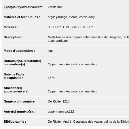
Epoque/Style/Mouvement :
vernis noir
Matières et techniques :
argile
(orangé, moulé, vernis noir)
Mesures :
H. 9,7 cm, l. 13,5 cm, D. 11,5 cm
Description :
Médaillon en relief représentant une tête de Gorgone, de 
traits verticaux.
Mode d'acquisition :
legs
Donateur(s), testateur(s)
ou vendeur(s) :
Oppermann, Auguste, commandant
Date de l'acte
d'acquisition :
1874
Ancienne(s)
appartenance(s) :
Oppermann, Auguste, commandant
Numéro d'inventaire :
De Ridder.1215
Autre(s) numéro(s) :
oppermann.ca.122
Bibliographie :
De Ridder, André. Catalogue des vases peints de la Bibliot