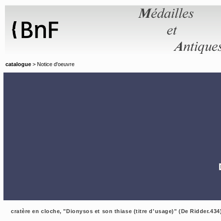
Panneau de gestion des cookies
catalogue
> Notice d'oeuvre
cratère en cloche, "Dionysos et son thiase (titre d'usage)" (De Ridder.434