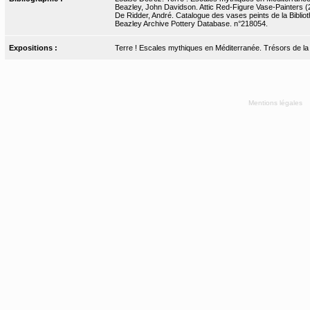
Beazley, John Davidson. Attic Red-Figure Vase-Painters (2
De Ridder, André. Catalogue des vases peints de la Bibliot
Beazley Archive Pottery Database. n°218054.
Expositions :
Terre ! Escales mythiques en Méditerranée. Trésors de la Bn
Mentions légales