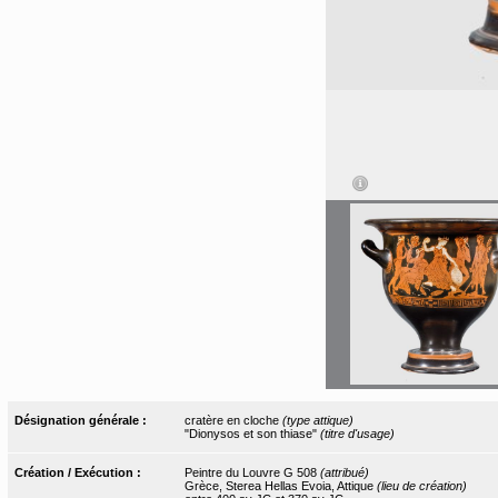
Désignation générale :
cratère en cloche
(type attique)
"Dionysos et son thiase"
(titre d'usage)
Création / Exécution :
Peintre du Louvre G 508
(attribué)
Grèce, Sterea Hellas Evoia, Attique
(lieu de création)