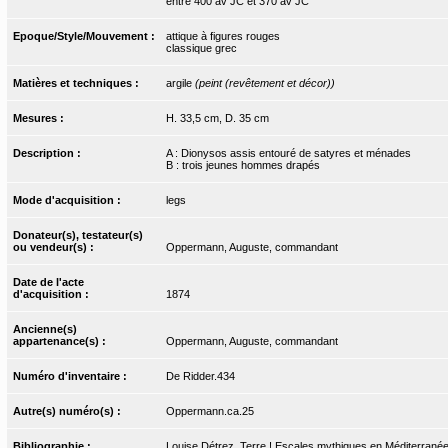
entre 400 av JC et 370 av JC
Epoque/Style/Mouvement :
attique à figures rouges
classique grec
Matières et techniques :
argile
(peint (revêtement et décor))
Mesures :
H. 33,5 cm, D. 35 cm
Description :
A : Dionysos assis entouré de satyres et ménades
B : trois jeunes hommes drapés
Mode d'acquisition :
legs
Donateur(s), testateur(s)
ou vendeur(s) :
Oppermann, Auguste, commandant
Date de l'acte
d'acquisition :
1874
Ancienne(s)
appartenance(s) :
Oppermann, Auguste, commandant
Numéro d'inventaire :
De Ridder.434
Autre(s) numéro(s) :
Oppermann.ca.25
Bibliographie :
Louise Détrez. Terre ! Escales mythiques en Méditerranée. 