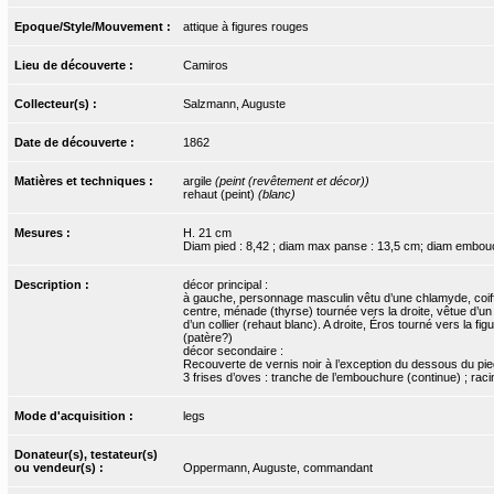
Epoque/Style/Mouvement :
attique à figures rouges
Lieu de découverte :
Camiros
Collecteur(s) :
Salzmann, Auguste
Date de découverte :
1862
Matières et techniques :
argile
(peint (revêtement et décor))
rehaut (peint)
(blanc)
Mesures :
H. 21 cm
Diam pied : 8,42 ; diam max panse : 13,5 cm; diam embou
Description :
décor principal :
à gauche, personnage masculin vêtu d’une chlamyde, coif
centre, ménade (thyrse) tournée vers la droite, vêtue d’un c
d’un collier (rehaut blanc). A droite, Éros tourné vers la f
(patère?)
décor secondaire :
Recouverte de vernis noir à l’exception du dessous du pied
3 frises d’oves : tranche de l’embouchure (continue) ; racin
Mode d'acquisition :
legs
Donateur(s), testateur(s)
ou vendeur(s) :
Oppermann, Auguste, commandant