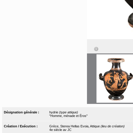
Désignation générale :
hydrie
(type attique)
"Homme, ménade et Éros"
Création / Exécution :
Grèce, Sterea Hellas Evoia, Attique
(lieu de création)
4e siècle av JC