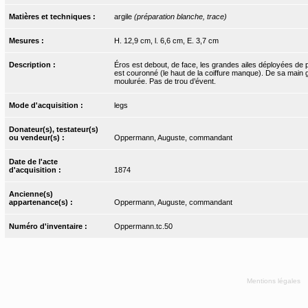
Matières et techniques :
argile
(préparation blanche, trace)
Mesures :
H. 12,9 cm, l. 6,6 cm, E. 3,7 cm
Description :
Éros est debout, de face, les grandes ailes déployées de 
est couronné (le haut de la coiffure manque). De sa main ga
moulurée. Pas de trou d’évent.
Mode d'acquisition :
legs
Donateur(s), testateur(s)
ou vendeur(s) :
Oppermann, Auguste, commandant
Date de l'acte
d'acquisition :
1874
Ancienne(s)
appartenance(s) :
Oppermann, Auguste, commandant
Numéro d'inventaire :
Oppermann.tc.50
Mentions légales