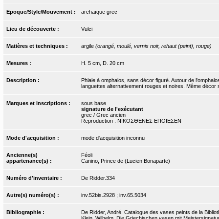
Epoque/Style/Mouvement :
archaïque grec
Lieu de découverte :
Vulci
Matières et techniques :
argile
(orangé, moulé, vernis noir, rehaut (peint), rouge)
Mesures :
H. 5 cm, D. 20 cm
Description :
Phiale à omphalos, sans décor figuré. Autour de l'omphalo
languettes alternativement rouges et noires. Même décor s
Marques et inscriptions :
sous base
signature de l'exécutant
grec / Grec ancien
Reproduction : ΝΙΚΟΣΘΕΝΕΣ ΕΠΟΙΕΣΕΝ
Mode d'acquisition :
mode d'acquisition inconnu
Ancienne(s)
Féoli
appartenance(s) :
Canino, Prince de (Lucien Bonaparte)
Numéro d'inventaire :
De Ridder.334
Autre(s) numéro(s) :
inv.52bis.2928 ; inv.65.5034
Bibliographie :
De Ridder, André. Catalogue des vases peints de la Bibliot
Klein, Wilhelm. Die Griechischen vasen mit Meistersignatur