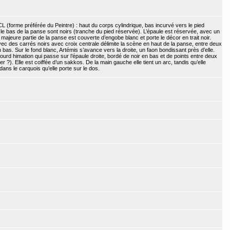
L (forme préférée du Peintre) : haut du corps cylindrique, bas incurvé vers le pied
e bas de la panse sont noirs (tranche du pied réservée). L’épaule est réservée, avec un
 majeure partie de la panse est couverte d’engobe blanc et porte le décor en trait noir.
vec des carrés noirs avec croix centrale délimite la scène en haut de la panse, entre deux
 en bas. Sur le fond blanc, Artémis s’avance vers la droite, un faon bondissant près d’elle.
lourd himation qui passe sur l’épaule droite, bordé de noir en bas et de points entre deux
er ?). Elle est coiffée d’un sakkos. De la main gauche elle tient un arc, tandis qu’elle
dans le carquois qu’elle porte sur le dos.