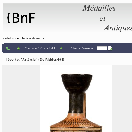
Panneau de gestion des cookies
catalogue
> Notice d'oeuvre
Oeuvre 420 de 541
Aller à l'œuvre
lécythe, "Artémis" (De Ridder.494)