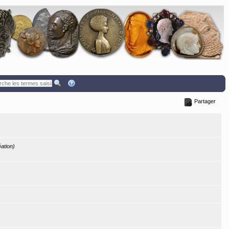
Partager
éation)