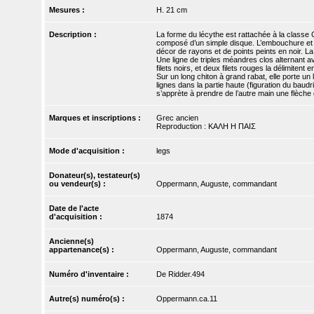
Mesures :
H. 21 cm
Description :
La forme du lécythe est rattachée à la classe C
composé d’un simple disque. L’embouchure et l
décor de rayons et de points peints en noir. La
Une ligne de triples méandres clos alternant a
filets noirs, et deux filets rouges la délimitent
Sur un long chiton à grand rabat, elle porte un 
lignes dans la partie haute (figuration du baudri
s’apprète à prendre de l’autre main une flèche 
Marques et inscriptions :
Grec ancien
Reproduction : ΚΑΛΗ Η ΠΑΙΣ
Mode d'acquisition :
legs
Donateur(s), testateur(s)
ou vendeur(s) :
Oppermann, Auguste, commandant
Date de l'acte
d'acquisition :
1874
Ancienne(s)
appartenance(s) :
Oppermann, Auguste, commandant
Numéro d'inventaire :
De Ridder.494
Autre(s) numéro(s) :
Oppermann.ca.11