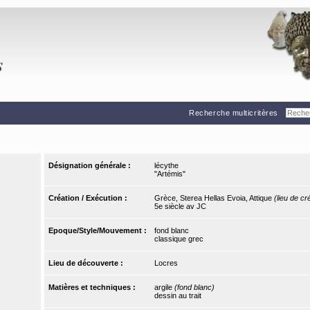
Recherche multicritères
Désignation générale :
lécythe
"Artémis"
Création / Exécution :
Grèce, Sterea Hellas Evoia, Attique
(lieu de cr
5e siècle av JC
Epoque/Style/Mouvement :
fond blanc
classique grec
Lieu de découverte :
Locres
Matières et techniques :
argile
(fond blanc)
dessin au trait