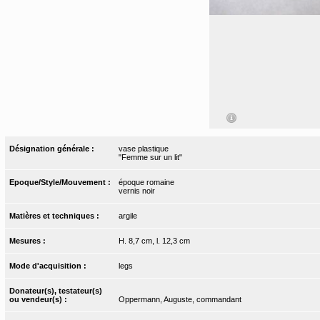
Désignation générale :
vase plastique
"Femme sur un lit"
Epoque/Style/Mouvement :
époque romaine
vernis noir
Matières et techniques :
argile
Mesures :
H. 8,7 cm, l. 12,3 cm
Mode d'acquisition :
legs
Donateur(s), testateur(s)
ou vendeur(s) :
Oppermann, Auguste, commandant