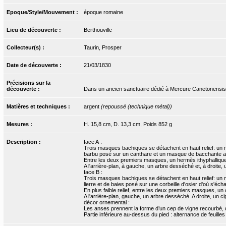
Epoque/Style/Mouvement :
époque romaine
Lieu de découverte :
Berthouville
Collecteur(s) :
Taurin, Prosper
Date de découverte :
21/03/1830
Précisions sur la
découverte :
Dans un ancien sanctuaire dédié à Mercure Canetonensis
Matières et techniques :
argent
(repoussé (technique métal))
Mesures :
H. 15,8 cm, D. 13,3 cm, Poids 852 g
Description :
face A :
Trois masques bachiques se détachent en haut relief: un
barbu posé sur un canthare et un masque de bacchante a
Entre les deux premiers masques, un hermès ithyphallique e
A l'arrière-plan, à gauche, un arbre desséché et, à droite,
face B :
Trois masques bachiques se détachent en haut relief: un
lierre et de baies posé sur une corbeille d'osier d'où s'é
En plus faible relief, entre les deux premiers masques, un
A l'arrière-plan, gauche, un arbre desséché. A droite, un 
décor ornemental :
Les anses prennent la forme d’un cep de vigne recourbé, dé
Partie inférieure au-dessus du pied : alternance de feuilles 