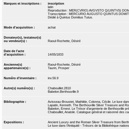
Marques et inscriptions :
inscription
latin
Reproduction : MER(CVRIO) AVGVSTO Q(UINTVS) DO
Transcription : MERCURIO AUGUSTO QUINTUS DOMI
Dédié à Quintus Domitius Tutus.
Mode d'acquisition :
achat
Donateur(s), testateur(s)
ou vendeur(s) :
Raoul-Rochette, Désiré
Date de l'acte
d'acquisition :
14/05/1833
Ancienne(s)
Raoul-Rochette, Désiré
appartenance(s) :
Taurin, Prosper
Numéro d'inventaire :
inv.56.9
Autre(s) numéro(s) :
Chabouillet.2810
Babelon.Berthouville.9
Bibliographie :
Avisseau-Broustet, Mathilde, Colonna, Cécile. Le luxe dans 
Lapatin, Kenneth. The Berthouville Silver Treasure and Rom
Babelon, Ernest. Le Trésor d'argenterie de Berthouville pr
Chabouillet, Anatole. Catalogue général et raisonné des ca
Expositions :
Ancient Luxury and the Roman Silver Treasure from Bertho
Le luxe dans l'Antiquité - Trésors de la Bibliothèque nati