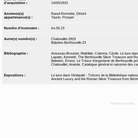
d'acquisition :
14/05/1833
Ancienne(s)
Raoul-Rochette, Désiré
appartenance(s) :
Taurin, Prosper
Numéro d'inventaire :
inv.56.23
Autre(s) numéro(s) :
Chabouillet.2829
Babelon.Berthouville.23
Bibliographie :
Avisseau-Broustet, Mathilde, Colonna, Cécile. Le luxe dans
Lapatin, Kenneth. The Berthouville Silver Treasure and Rom
Babelon, Ernest. Le Trésor d'argenterie de Berthouville pr
Chabouillet, Anatole. Catalogue général et raisonné des ca
Expositions :
Le luxe dans l'Antiquité - Trésors de la Bibliothèque nati
Ancient Luxury and the Roman Silver Treasure from Bertho
Mentions légales