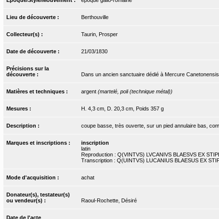
Lieu de découverte :
Berthouville
Collecteur(s) :
Taurin, Prosper
Date de découverte :
21/03/1830
Précisions sur la
découverte :
Dans un ancien sanctuaire dédié à Mercure Canetonensis
Matières et techniques :
argent
(martelé, poli (technique métal))
Mesures :
H. 4,3 cm, D. 20,3 cm, Poids 357 g
Description :
coupe basse, très ouverte, sur un pied annulaire bas, comp
Marques et inscriptions :
inscription
latin
Reproduction : Q(VINTVS) LVCANIVS BLAESVS EX STIP
Transcription : Q(UINTVS) LUCANIUS BLAESUS EX STI
Mode d'acquisition :
achat
Donateur(s), testateur(s)
ou vendeur(s) :
Raoul-Rochette, Désiré
Date de l'acte