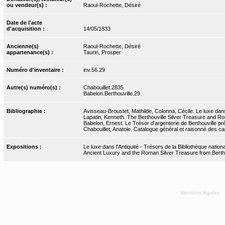
ou vendeur(s) :
Raoul-Rochette, Désiré
Date de l'acte
d'acquisition :
14/05/1833
Ancienne(s)
Raoul-Rochette, Désiré
appartenance(s) :
Taurin, Prosper
Numéro d'inventaire :
inv.56.29
Autre(s) numéro(s) :
Chabouillet.2835
Babelon.Berthouville.29
Bibliographie :
Avisseau-Broustet, Mathilde, Colonna, Cécile. Le luxe dans
Lapatin, Kenneth. The Berthouville Silver Treasure and Ro
Babelon, Ernest. Le Trésor d'argenterie de Berthouville pr
Chabouillet, Anatole. Catalogue général et raisonné des ca
Expositions :
Le luxe dans l'Antiquité - Trésors de la Bibliothèque nati
Ancient Luxury and the Roman Silver Treasure from Bertho
Mentions légales