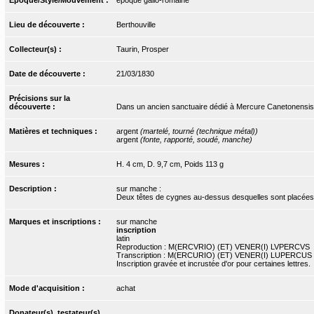
Lieu de découverte :
Berthouville
Collecteur(s) :
Taurin, Prosper
Date de découverte :
21/03/1830
Précisions sur la
découverte :
Dans un ancien sanctuaire dédié à Mercure Canetonensis
Matières et techniques :
argent
(martelé, tourné (technique métal))
argent
(fonte, rapporté, soudé, manche)
Mesures :
H. 4 cm, D. 9,7 cm, Poids 113 g
Description :
sur manche :
Deux têtes de cygnes au-dessus desquelles sont placées s
Marques et inscriptions :
sur manche
inscription
latin
Reproduction : M(ERCVRIO) (ET) VENER(I) LVPERCVS
Transcription : M(ERCURIO) (ET) VENER(I) LUPERCUS
Inscription gravée et incrustée d'or pour certaines lettres.
Mode d'acquisition :
achat
Donateur(s), testateur(s)