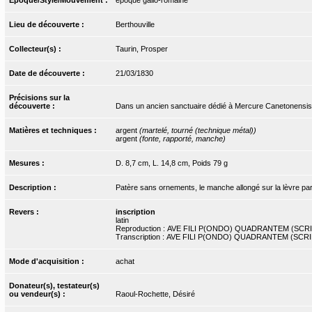
Lieu de découverte :
Berthouville
Collecteur(s) :
Taurin, Prosper
Date de découverte :
21/03/1830
Précisions sur la
découverte :
Dans un ancien sanctuaire dédié à Mercure Canetonensis
Matières et techniques :
argent
(martelé, tourné (technique métal))
argent
(fonte, rapporté, manche)
Mesures :
D. 8,7 cm, L. 14,8 cm, Poids 79 g
Description :
Patère sans ornements, le manche allongé sur la lèvre par
Revers :
inscription
latin
Reproduction : AVE FILI P(ONDO) QUADRANTEM (SC
Transcription : AVE FILI P(ONDO) QUADRANTEM (SC
Mode d'acquisition :
achat
Donateur(s), testateur(s)
ou vendeur(s) :
Raoul-Rochette, Désiré