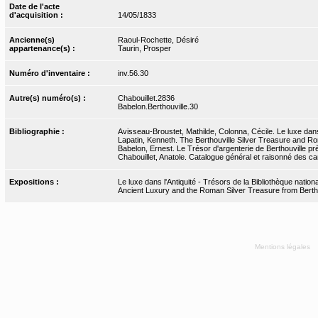
Date de l'acte
d'acquisition :
14/05/1833
Ancienne(s)
Raoul-Rochette, Désiré
appartenance(s) :
Taurin, Prosper
Numéro d'inventaire :
inv.56.30
Autre(s) numéro(s) :
Chabouillet.2836
Babelon.Berthouville.30
Bibliographie :
Avisseau-Broustet, Mathilde, Colonna, Cécile. Le luxe dans
Lapatin, Kenneth. The Berthouville Silver Treasure and Ro
Babelon, Ernest. Le Trésor d'argenterie de Berthouville pr
Chabouillet, Anatole. Catalogue général et raisonné des cam
Expositions :
Le luxe dans l'Antiquité - Trésors de la Bibliothèque nati
Ancient Luxury and the Roman Silver Treasure from Bertho
Mentions légales