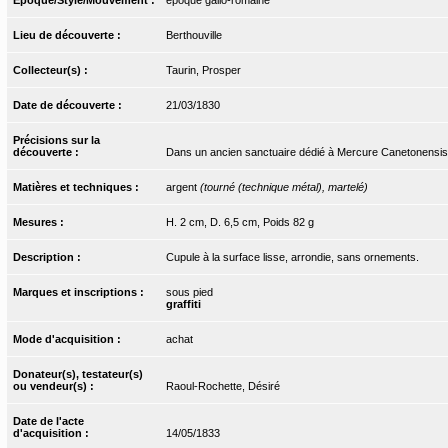
Lieu de découverte :
Berthouville
Collecteur(s) :
Taurin, Prosper
Date de découverte :
21/03/1830
Précisions sur la
découverte :
Dans un ancien sanctuaire dédié à Mercure Canetonensis
Matières et techniques :
argent
(tourné (technique métal), martelé)
Mesures :
H. 2 cm, D. 6,5 cm, Poids 82 g
Description :
Cupule à la surface lisse, arrondie, sans ornements.
Marques et inscriptions :
sous pied
graffiti
Mode d'acquisition :
achat
Donateur(s), testateur(s)
ou vendeur(s) :
Raoul-Rochette, Désiré
Date de l'acte
d'acquisition :
14/05/1833