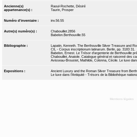
Ancienne(s)
Raoul-Rochette, Désiré
appartenance(s) :
Taurin, Prosper
Numéro d'inventaire :
inv.56.55
Autre(s) numéro(s) :
Chabouillet.2856
Babelon.Berthouville.55
Bibliographie :
Lapatin, Kenneth. The Berthouville Silver Treasure and Ro
CIL - Corpus inscriptionum latinarum. Berlin, pp. 3183 31.
Babelon, Ernest. Le Trésor d'argenterie de Berthouville pr
Chabouillet, Anatole. Catalogue général et raisonné des cam
Avisseau-Broustet, Mathilde, Colonna, Cécile. Le luxe dans 
Expositions :
Ancient Luxury and the Roman Silver Treasure from Bertho
Le luxe dans l'Antiquité - Trésors de la Bibliothèque nati
Mentions légales