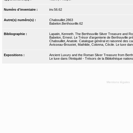
Numéro d'inventaire :
inv.56.62
Autre(s) numéro(s) :
Chabouillet.2863
Babelon.Berthouville.62
Bibliographie :
Lapatin, Kenneth. The Berthouville Silver Treasure and Ro
Babelon, Ernest. Le Trésor d'argenterie de Berthouville pr
Chabouillet, Anatole. Catalogue général et raisonné des cam
Avisseau-Broustet, Mathilde, Colonna, Cécile. Le luxe dans
Expositions :
Ancient Luxury and the Roman Silver Treasure from Bertho
Le luxe dans l'Antiquité - Trésors de la Bibliothèque nati
Mentions légales