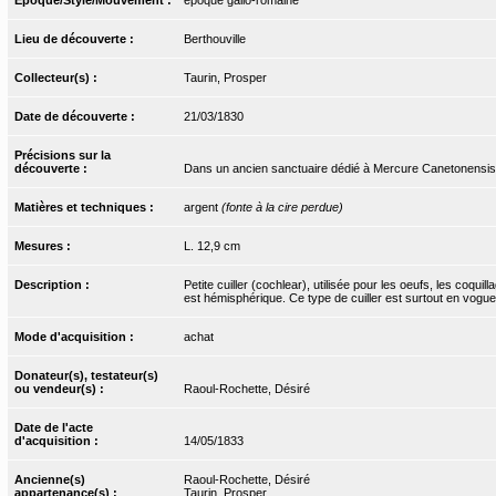
Lieu de découverte :
Berthouville
Collecteur(s) :
Taurin, Prosper
Date de découverte :
21/03/1830
Précisions sur la
découverte :
Dans un ancien sanctuaire dédié à Mercure Canetonensis
Matières et techniques :
argent
(fonte à la cire perdue)
Mesures :
L. 12,9 cm
Description :
Petite cuiller (cochlear), utilisée pour les oeufs, les coq
est hémisphérique. Ce type de cuiller est surtout en vogue
Mode d'acquisition :
achat
Donateur(s), testateur(s)
ou vendeur(s) :
Raoul-Rochette, Désiré
Date de l'acte
d'acquisition :
14/05/1833
Ancienne(s)
Raoul-Rochette, Désiré
appartenance(s) :
Taurin, Prosper