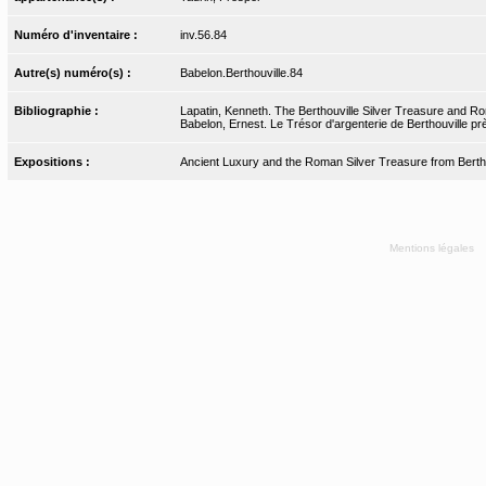
Numéro d'inventaire :
inv.56.84
Autre(s) numéro(s) :
Babelon.Berthouville.84
Bibliographie :
Lapatin, Kenneth. The Berthouville Silver Treasure and Ro
Babelon, Ernest. Le Trésor d'argenterie de Berthouville pr
Expositions :
Ancient Luxury and the Roman Silver Treasure from Bertho
Mentions légales