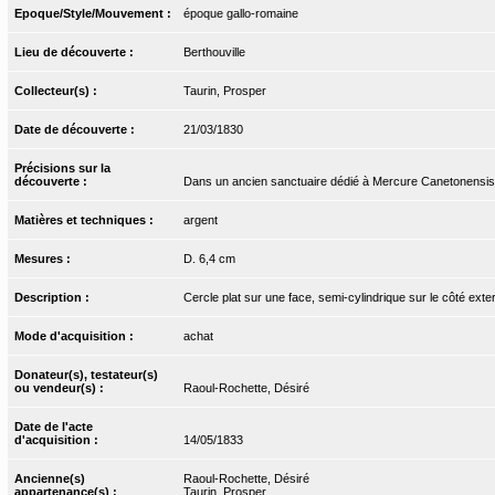
Epoque/Style/Mouvement :
époque gallo-romaine
Lieu de découverte :
Berthouville
Collecteur(s) :
Taurin, Prosper
Date de découverte :
21/03/1830
Précisions sur la
découverte :
Dans un ancien sanctuaire dédié à Mercure Canetonensis
Matières et techniques :
argent
Mesures :
D. 6,4 cm
Description :
Cercle plat sur une face, semi-cylindrique sur le côté exte
Mode d'acquisition :
achat
Donateur(s), testateur(s)
ou vendeur(s) :
Raoul-Rochette, Désiré
Date de l'acte
d'acquisition :
14/05/1833
Ancienne(s)
Raoul-Rochette, Désiré
appartenance(s) :
Taurin, Prosper