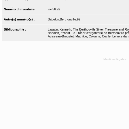
Numéro d'inventaire :
inv.56.92
Autre(s) numéro(s) :
Babelon.Berthouville.92
Bibliographie :
Lapatin, Kenneth. The Berthouville Silver Treasure and Ro
Babelon, Ernest. Le Trésor d'argenterie de Berthouville pr
Avisseau-Broustet, Mathilde, Colonna, Cécile. Le luxe dans 
Mentions légales