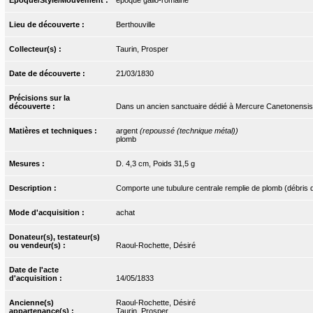
Lieu de découverte :
Berthouville
Collecteur(s) :
Taurin, Prosper
Date de découverte :
21/03/1830
Précisions sur la
découverte :
Dans un ancien sanctuaire dédié à Mercure Canetonensis
Matières et techniques :
argent
(repoussé (technique métal))
plomb
Mesures :
D. 4,3 cm, Poids 31,5 g
Description :
Comporte une tubulure centrale remplie de plomb (débris 
Mode d'acquisition :
achat
Donateur(s), testateur(s)
ou vendeur(s) :
Raoul-Rochette, Désiré
Date de l'acte
d'acquisition :
14/05/1833
Ancienne(s)
Raoul-Rochette, Désiré
appartenance(s) :
Taurin, Prosper