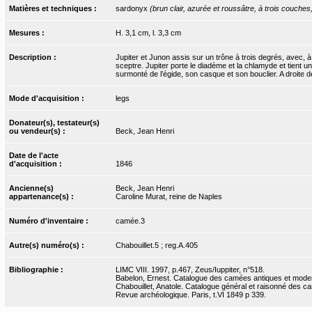
Matières et techniques :
sardonyx
(brun clair, azurée et roussâtre, à trois couches
Mesures :
H. 3,1 cm, l. 3,3 cm
Description :
Jupiter et Junon assis sur un trône à trois degrés, avec, à
sceptre. Jupiter porte le diadème et la chlamyde et tient 
surmonté de l’égide, son casque et son bouclier. A droite d
Mode d'acquisition :
legs
Donateur(s), testateur(s)
ou vendeur(s) :
Beck, Jean Henri
Date de l'acte
d'acquisition :
1846
Ancienne(s)
Beck, Jean Henri
appartenance(s) :
Caroline Murat, reine de Naples
Numéro d'inventaire :
camée.3
Autre(s) numéro(s) :
Chabouillet.5 ; reg.A.405
Bibliographie :
LIMC VIII. 1997, p.467, Zeus/Iuppiter, n°518.
Babelon, Ernest. Catalogue des camées antiques et moderne
Chabouillet, Anatole. Catalogue général et raisonné des cam
Revue archéologique. Paris, t.VI 1849 p 339.