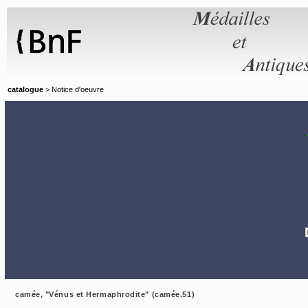
Panneau de gestion des cookies
catalogue
> Notice d'oeuvre
camée, "Vénus et Hermaphrodite" (camée.51)