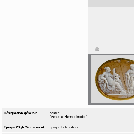
Désignation générale :
camée
"Vénus et Hermaphrodite"
Epoque/Style/Mouvement :
époque hellénistique