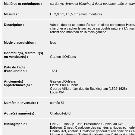
Matières et techniques :
sardonyx
(brune et blanche, à deux couches, taille en c
Mesures :
H. 2,9 cm, l. 3,5 cm (avec monture)
Description :
Vénus, debout et accoudée sur un cippe contemple Hermaphr
chercher à cacher le secret de sa double nature à l’Amour a
retient son manteau de la main gauche.
Mode d'acquisition :
legs
Donateur(s), testateur(s)
ou vendeur(s) :
Gaston d'Orléans
Date de l'acte
d'acquisition :
1661
Ancienne(s)
Gaston d'Orléans
appartenance(s) :
Pierre-Paul Rubens
George Villiers, 1er duc de Buckingham (1592-1628)
Louis XIV
Numéro d'inventaire :
camée.51
Autre(s) numéro(s) :
Chabouillet.43
Bibliographie :
LIMC III. 1986, p.1036, Eros/Amor, Cupido, ad 675.
Babelon, Ernest. Catalogue des camées antiques et modern
Chabouillet, Anatole. Catalogue général et raisonné des ca
Marion du Mersan, Théophile. Histoire du Cabinet des Médai