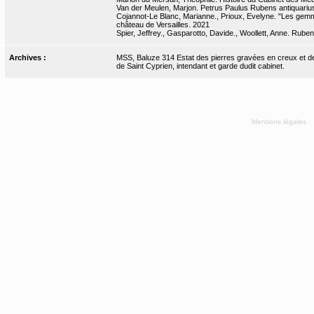
Van der Meulen, Marjon. Petrus Paulus Rubens antiquarius 
Cojannot-Le Blanc, Marianne., Prioux, Evelyne. "Les gemm
château de Versailles. 2021
Spier, Jeffrey., Gasparotto, Davide., Woollett, Anne. Rube
Archives :
MSS, Baluze 314 Estat des pierres gravées en creux et de r
de Saint Cyprien, intendant et garde dudit cabinet.
Mentions légales