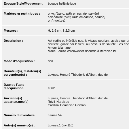
Epoque/Style/Mouvement :
époque hellénistique
Matières et techniques :
onyx
(blanc, taille en camée, camée)
calcédoine
(bleu, taille en camée, camée)
or
(monture)
Mesures :
H. 1,9 cm, l. 2,3 cm
Description :
Aphrodite ou Néréide nue, le visage souriant, assise sur un
derrière, gonflé par le vent, au-dessus de sa tête. Ses ch
Amour à la nage.
Marie-Louise Vollenweider l'identifie à Bérénice IV.
Mode d'acquisition :
don
Donateur(s), testateur(s)
ou vendeur(s) :
Luynes, Honoré Théodoric d’Albert, duc de
Date de l'acte
d'acquisition :
1862
Ancienne(s)
Luynes, Honoré Théodoric d’Albert, duc de
appartenance(s) :
Révil, Narcisse
Cardinal Domenico Grimani
Numéro d'inventaire :
camée.54
Autre(s) numéro(s) :
Luynes.1 (inv.116)