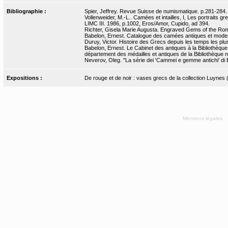
Bibliographie :
Spier, Jeffrey. Revue Suisse de numismatique. p.281-284.
Vollenweider, M.-L.. Camées et intailles, I, Les portraits 
LIMC III. 1986, p.1002, Eros/Amor, Cupido, ad 394.
Richter, Gisela Marie Augusta. Engraved Gems of the Rom
Babelon, Ernest. Catalogue des camées antiques et modern
Duruy, Victor. Histoire des Grecs depuis les temps les plus
Babelon, Ernest. Le Cabinet des antiques à la Bibliothèqu
département des médailles et antiques de la Bibliothèque nat
Neverov, Oleg. "La série dei 'Cammei e gemme antichi' di En
Expositions :
De rouge et de noir : vases grecs de la collection Luynes
Mentions légales