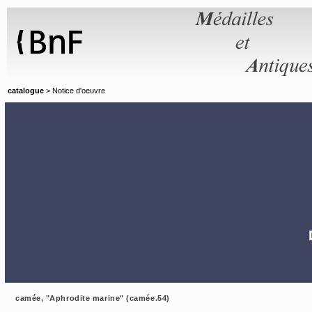
Panneau de gestion des cookies
catalogue
> Notice d'oeuvre
camée, "Aphrodite marine" (camée.54)