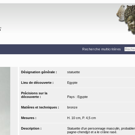
Recherche multicritères
Désignation générale :
statuette
Lieu de découverte :
Egypte
Précisions sur la
découverte :
Pays : Egypte
Matières et techniques :
bronze
Mesures :
H. 10 cm, P. 4,5 cm
Description :
Statuette d’un personnage masculin, probablemen
pagne-chendjyt et a le crâne rasé.