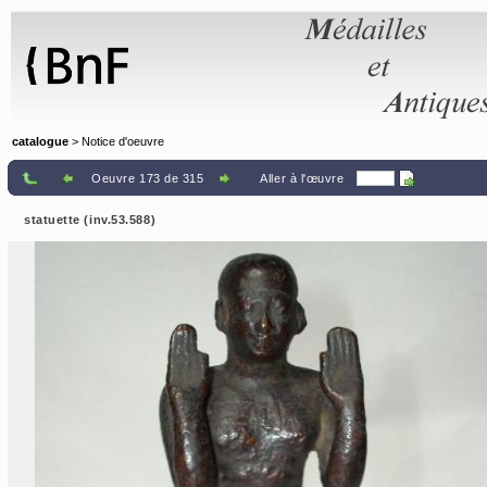
Panneau de gestion des cookies
catalogue
> Notice d'oeuvre
Oeuvre 173 de 315
Aller à l'œuvre
statuette (inv.53.588)