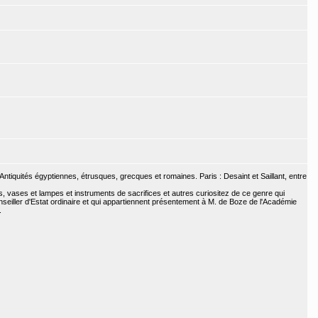
ntiquités égyptiennes, étrusques, grecques et romaines. Paris : Desaint et Saillant, entre
ns, vases et lampes et instruments de sacrifices et autres curiositez de ce genre qui
seiller d'Estat ordinaire et qui appartiennent présentement à M. de Boze de l'Académie
.