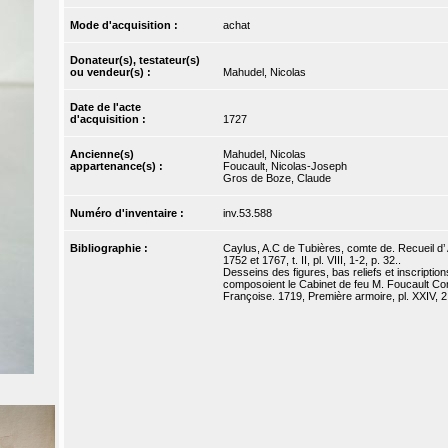
Mode d'acquisition :
achat
Donateur(s), testateur(s)
ou vendeur(s) :
Mahudel, Nicolas
Date de l'acte
d'acquisition :
1727
Ancienne(s)
Mahudel, Nicolas
appartenance(s) :
Foucault, Nicolas-Joseph
Gros de Boze, Claude
Numéro d'inventaire :
inv.53.588
Bibliographie :
Caylus, A.C de Tubières, comte de. Recueil d’ A
1752 et 1767, t. II, pl. VIII, 1-2, p. 32..
Desseins des figures, bas reliefs et inscriptio
composoient le Cabinet de feu M. Foucault Con
Françoise. 1719, Première armoire, pl. XXIV, 2