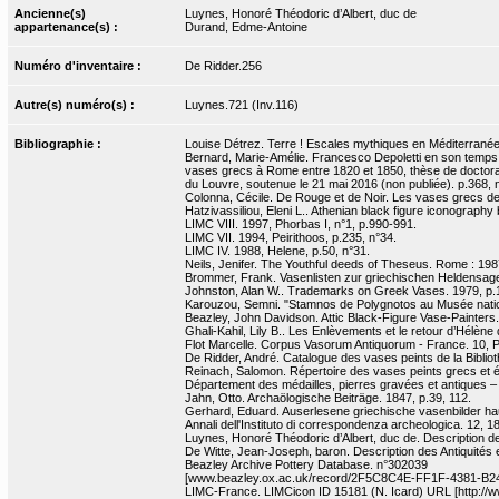
Ancienne(s)
Luynes, Honoré Théodoric d’Albert, duc de
appartenance(s) :
Durand, Edme-Antoine
Numéro d'inventaire :
De Ridder.256
Autre(s) numéro(s) :
Luynes.721 (Inv.116)
Bibliographie :
Louise Détrez. Terre ! Escales mythiques en Méditerranée.
Bernard, Marie-Amélie. Francesco Depoletti en son temps. E
vases grecs à Rome entre 1820 et 1850, thèse de doctorat 
du Louvre, soutenue le 21 mai 2016 (non publiée). p.368, 
Colonna, Cécile. De Rouge et de Noir. Les vases grecs de la
Hatzivassiliou, Eleni L.. Athenian black figure iconograph
LIMC VIII. 1997, Phorbas I, n°1, p.990-991.
LIMC VII. 1994, Peirithoos, p.235, n°34.
LIMC IV. 1988, Helene, p.50, n°31.
Neils, Jenifer. The Youthful deeds of Theseus. Rome : 1987
Brommer, Frank. Vasenlisten zur griechischen Heldensage
Johnston, Alan W.. Trademarks on Greek Vases. 1979, p.1
Karouzou, Semni. "Stamnos de Polygnotos au Musée nationa
Beazley, John Davidson. Attic Black-Figure Vase-Painters.
Ghali-Kahil, Lily B.. Les Enlèvements et le retour d’Hélène 
Flot Marcelle. Corpus Vasorum Antiquorum - France. 10, Par
De Ridder, André. Catalogue des vases peints de la Biblioth
Reinach, Salomon. Répertoire des vases peints grecs et étr
Département des médailles, pierres gravées et antiques –
Jahn, Otto. Archaölogische Beiträge. 1847, p.39, 112.
Gerhard, Eduard. Auserlesene griechische vasenbilder haup
Annali dell'Instituto di correspondenza archeologica. 12, 1
Luynes, Honoré Théodoric d’Albert, duc de. Description de 
De Witte, Jean-Joseph, baron. Description des Antiquités et
Beazley Archive Pottery Database. n°302039
[www.beazley.ox.ac.uk/record/2F5C8C4E-FF1F-4381-B2
LIMC-France. LIMCicon ID 15181 (N. Icard) URL [http://ww