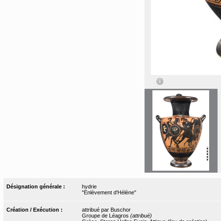
Désignation générale :
hydrie
"Enlèvement d'Hélène"
Création / Exécution :
attribué par Buschor
Groupe de Léagros
(attribué)