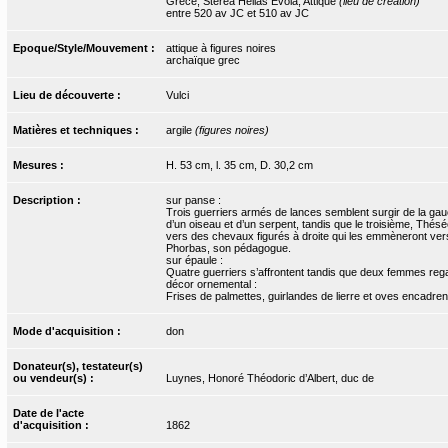
Grèce, Sterea Hellas Evoia, Attique
(lieu de création)
entre 520 av JC et 510 av JC
Epoque/Style/Mouvement :
attique à figures noires
archaïque grec
Lieu de découverte :
Vulci
Matières et techniques :
argile
(figures noires)
Mesures :
H. 53 cm, l. 35 cm, D. 30,2 cm
Description :
sur panse :
Trois guerriers armés de lances semblent surgir de la ga
d’un oiseau et d’un serpent, tandis que le troisième, Thés
vers des chevaux figurés à droite qui les emmèneront vers
Phorbas, son pédagogue.
sur épaule :
Quatre guerriers s’affrontent tandis que deux femmes reg
décor ornemental :
Frises de palmettes, guirlandes de lierre et oves encadre
Mode d'acquisition :
don
Donateur(s), testateur(s)
ou vendeur(s) :
Luynes, Honoré Théodoric d’Albert, duc de
Date de l'acte
d'acquisition :
1862