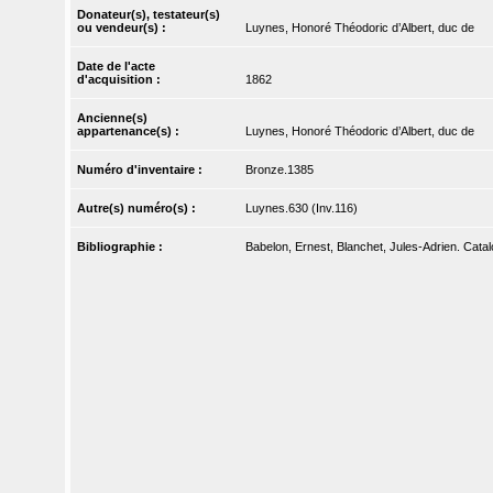
Donateur(s), testateur(s)
ou vendeur(s) :
Luynes, Honoré Théodoric d’Albert, duc de
Date de l'acte
d'acquisition :
1862
Ancienne(s)
appartenance(s) :
Luynes, Honoré Théodoric d’Albert, duc de
Numéro d'inventaire :
Bronze.1385
Autre(s) numéro(s) :
Luynes.630 (Inv.116)
Bibliographie :
Babelon, Ernest, Blanchet, Jules-Adrien. Catal