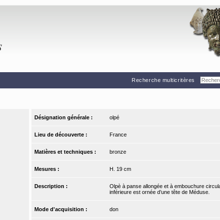
Recherche multicritères
Désignation générale :
olpé
Lieu de découverte :
France
Matières et techniques :
bronze
Mesures :
H. 19 cm
Description :
Olpè à panse allongée et à embouchure circula
inférieure est ornée d’une tête de Méduse.
Mode d'acquisition :
don