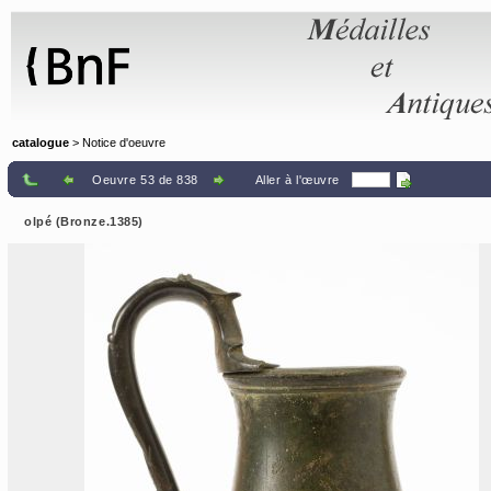
Panneau de gestion des cookies
catalogue
> Notice d'oeuvre
Oeuvre 53 de 838
Aller à l'œuvre
olpé (Bronze.1385)