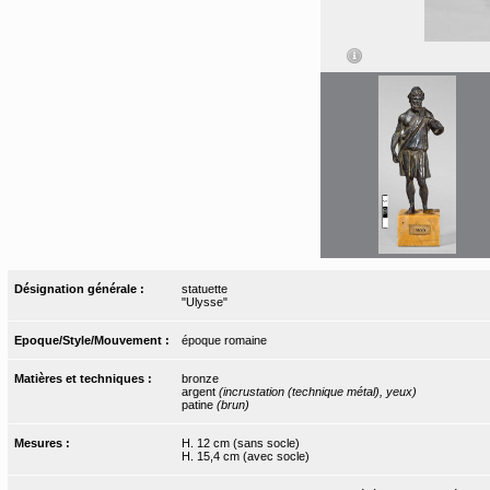
Désignation générale :
statuette
"Ulysse"
Epoque/Style/Mouvement :
époque romaine
Matières et techniques :
bronze
argent
(incrustation (technique métal), yeux)
patine
(brun)
Mesures :
H. 12 cm (sans socle)
H. 15,4 cm (avec socle)