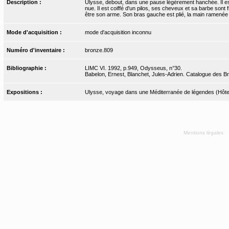
Description :
Ulysse, debout, dans une pause légèrement hanchée. Il est 
nue. Il est coiffé d'un pilos, ses cheveux et sa barbe sont 
être son arme. Son bras gauche est plié, la main ramenée
Mode d'acquisition :
mode d'acquisition inconnu
Numéro d'inventaire :
bronze.809
Bibliographie :
LIMC VI. 1992, p.949, Odysseus, n°30.
Babelon, Ernest, Blanchet, Jules-Adrien. Catalogue des Bro
Expositions :
Ulysse, voyage dans une Méditerranée de légendes (Hôtel
Mentions légales