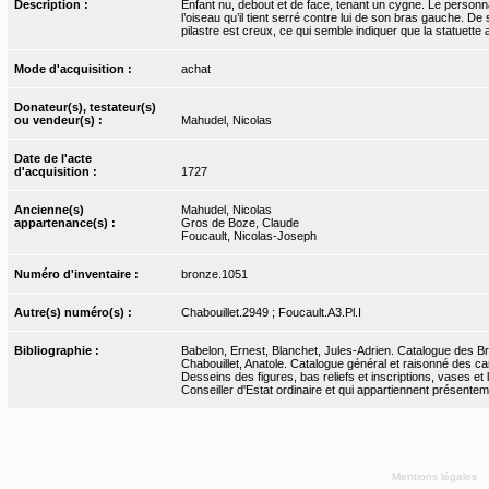
Description :
Enfant nu, debout et de face, tenant un cygne. Le personna
l’oiseau qu’il tient serré contre lui de son bras gauche. De 
pilastre est creux, ce qui semble indiquer que la statuette
Mode d'acquisition :
achat
Donateur(s), testateur(s)
ou vendeur(s) :
Mahudel, Nicolas
Date de l'acte
d'acquisition :
1727
Ancienne(s)
Mahudel, Nicolas
appartenance(s) :
Gros de Boze, Claude
Foucault, Nicolas-Joseph
Numéro d'inventaire :
bronze.1051
Autre(s) numéro(s) :
Chabouillet.2949 ; Foucault.A3.Pl.I
Bibliographie :
Babelon, Ernest, Blanchet, Jules-Adrien. Catalogue des Bro
Chabouillet, Anatole. Catalogue général et raisonné des ca
Desseins des figures, bas reliefs et inscriptions, vases e
Conseiller d'Estat ordinaire et qui appartiennent présente
Mentions légales