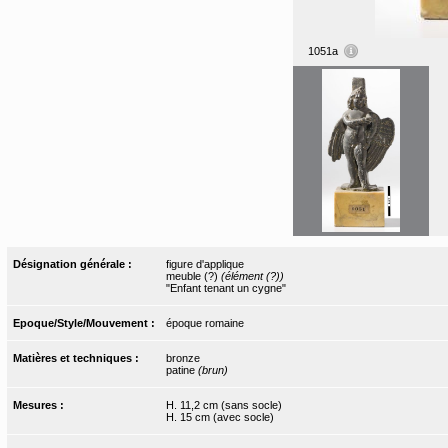
1051a
Désignation générale :
figure d'applique
meuble (?)
(élément (?))
"Enfant tenant un cygne"
Epoque/Style/Mouvement :
époque romaine
Matières et techniques :
bronze
patine
(brun)
Mesures :
H. 11,2 cm (sans socle)
H. 15 cm (avec socle)