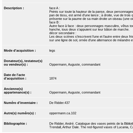
Description :
face A :
Peints sur toute la hauteur de la panse, deux personnages 
pan de tissu, est armé d'une lance ; à droite, vue de trois
présente sur la paume de sa main droite un oiseau (une oie
face B :
Autre face à face : deux personnages masculins, vêtus tou
hanche, tous deux s'appuient sur leur bâton de marche.
décor secondaire :
Les deux scènes s'inscrivent l'une et l'autre entre deux fr
sur une ligne de sol, ornée d'une alternance de méandre et
Mode d'acquisition :
legs
Donateur(s), testateur(s)
ou vendeur(s) :
Oppermann, Auguste, commandant
Date de l'acte
d'acquisition :
1874
Ancienne(s)
appartenance(s) :
Oppermann, Auguste, commandant
Numéro d'inventaire :
De Ridder.437
Autre(s) numéro(s) :
oppermann.ca.102
Bibliographie :
De Ridder, André. Catalogue des vases peints de la Biblioth
Trendall, Arthur Dale. The red-figured vases of Lucania, C