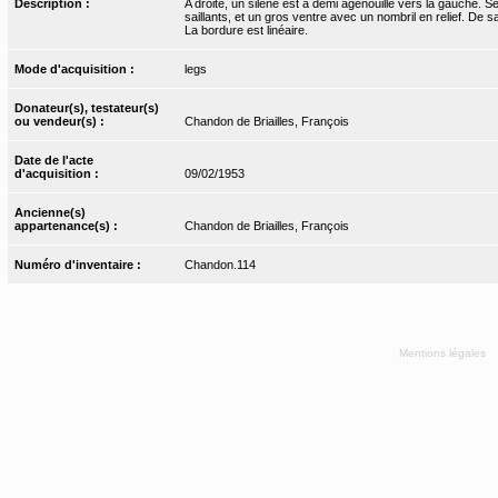
Description :
A droite, un silène est à demi agenouillé vers la gauche. S
saillants, et un gros ventre avec un nombril en relief. De s
La bordure est linéaire.
Mode d'acquisition :
legs
Donateur(s), testateur(s)
ou vendeur(s) :
Chandon de Briailles, François
Date de l'acte
d'acquisition :
09/02/1953
Ancienne(s)
appartenance(s) :
Chandon de Briailles, François
Numéro d'inventaire :
Chandon.114
Mentions légales