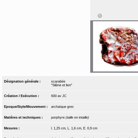
Désignation générale :
scarabée
"Silène et lion"
Création / Exécution :
600 av JC
Epoque/Style/Mouvement :
archaïque grec
Matières et techniques :
porphyre
(taille en intaille)
Mesures :
l. 1,25 cm, L. 1,6 cm, E. 0,9 cm