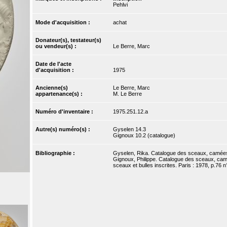
Pehlvi
Mode d'acquisition :
achat
Donateur(s), testateur(s)
ou vendeur(s) :
Le Berre, Marc
Date de l'acte
d'acquisition :
1975
Ancienne(s)
Le Berre, Marc
appartenance(s) :
M. Le Berre
Numéro d'inventaire :
1975.251.12.a
Autre(s) numéro(s) :
Gyselen 14.3
Gignoux 10.2 (catalogue)
Bibliographie :
Gyselen, Rika. Catalogue des sceaux, camées et
Gignoux, Philippe. Catalogue des sceaux, camé
sceaux et bulles inscrites. Paris : 1978, p.76 n