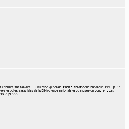
 bulles sassanides. I. Collection générale. Paris : Bibliothèque nationale, 1993, p. 87.
es et bulles sasanides de la Bibliothèque nationale et du musée du Louvre. I. Les
°10.2, pl.XXX.