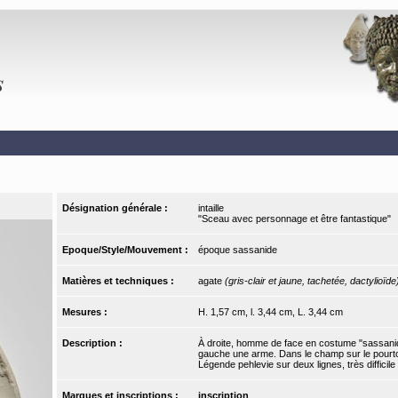
Désignation générale :
intaille
"Sceau avec personnage et être fantastique"
Epoque/Style/Mouvement :
époque sassanide
Matières et techniques :
agate
(gris-clair et jaune, tachetée, dactylioïde
Mesures :
H. 1,57 cm, l. 3,44 cm, L. 3,44 cm
Description :
À droite, homme de face en costume "sassanide"
gauche une arme. Dans le champ sur le pourtour
Légende pehlevie sur deux lignes, très difficile 
Marques et inscriptions :
inscription