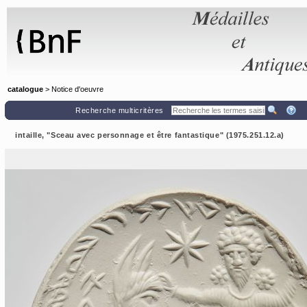
Panneau de gestion des cookies
catalogue
> Notice d'oeuvre
Recherche multicritères
intaille, "Sceau avec personnage et être fantastique" (1975.251.12.a)