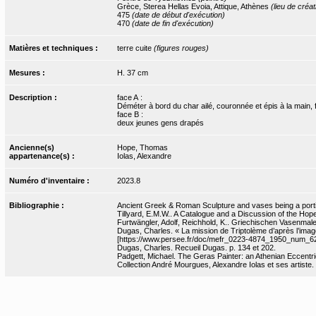
Grèce, Sterea Hellas Evoia, Attique, Athènes
(lieu de créat
475
(date de début d'exécution)
470
(date de fin d'exécution)
Matières et techniques :
terre cuite
(figures rouges)
Mesures :
H. 37 cm
Description :
face A :
Déméter à bord du char ailé, couronnée et épis à la main, 
face B :
deux jeunes gens drapés
Ancienne(s)
Hope, Thomas
appartenance(s) :
Iolas, Alexandre
Numéro d'inventaire :
2023.8
Bibliographie :
Ancient Greek & Roman Sculpture and vases being a portion
Tillyard, E.M.W.. A Catalogue and a Discussion of the Hope 
Furtwängler, Adolf, Reichhold, K.. Griechischen Vasenmale
Dugas, Charles. « La mission de Triptolème d’après l’image
[https://www.persee.fr/doc/mefr_0223-4874_1950_num_6
Dugas, Charles. Recueil Dugas. p. 134 et 202.
Padgett, Michael. The Geras Painter: an Athenian Eccentri
Collection André Mourgues, Alexandre Iolas et ses artiste. 