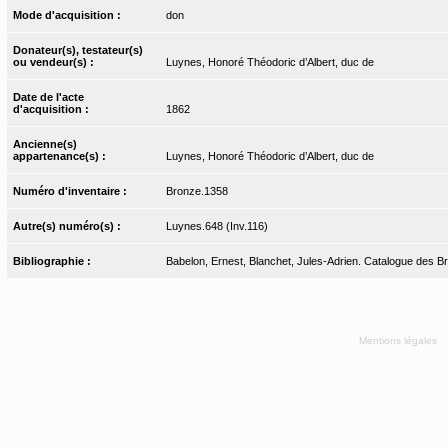
Mode d'acquisition :
don
Donateur(s), testateur(s)
ou vendeur(s) :
Luynes, Honoré Théodoric d’Albert, duc de
Date de l'acte
d'acquisition :
1862
Ancienne(s)
appartenance(s) :
Luynes, Honoré Théodoric d’Albert, duc de
Numéro d'inventaire :
Bronze.1358
Autre(s) numéro(s) :
Luynes.648 (Inv.116)
Bibliographie :
Babelon, Ernest, Blanchet, Jules-Adrien. Catalogue des Bro
Mentions légales