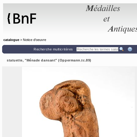
Panneau de gestion des cookies
catalogue
> Notice d'oeuvre
Recherche multicritères
statuette, "Ménade dansant" (Oppermann.tc.89)