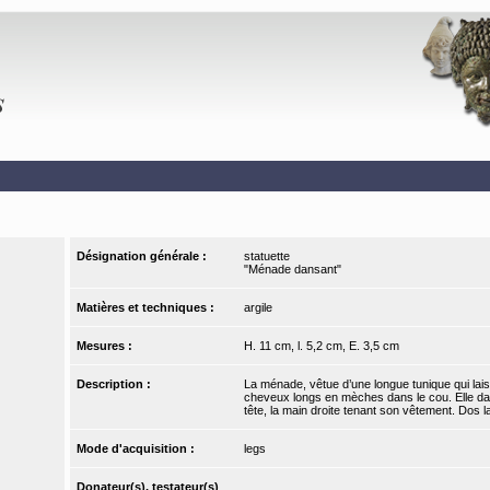
Désignation générale :
statuette
"Ménade dansant"
Matières et techniques :
argile
Mesures :
H. 11 cm, l. 5,2 cm, E. 3,5 cm
Description :
La ménade, vêtue d’une longue tunique qui lai
cheveux longs en mèches dans le cou. Elle dan
tête, la main droite tenant son vêtement. Dos l
Mode d'acquisition :
legs
Donateur(s), testateur(s)