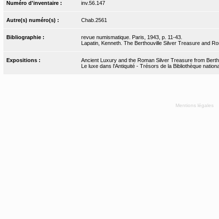
Numéro d'inventaire :
inv.56.147
Autre(s) numéro(s) :
Chab.2561
Bibliographie :
revue numismatique. Paris, 1943, p. 11-43.
Lapatin, Kenneth. The Berthouville Silver Treasure and Ro
Expositions :
Ancient Luxury and the Roman Silver Treasure from Bertho
Le luxe dans l'Antiquité - Trésors de la Bibliothèque nati
Mentions légales