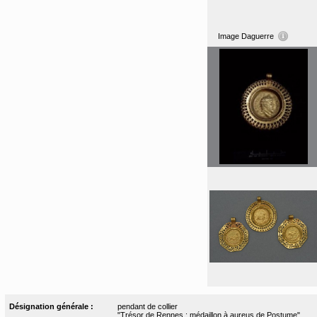
Image Daguerre
Désignation générale :
pendant de collier
"Trésor de Rennes : médaillon à aureus de Postume"