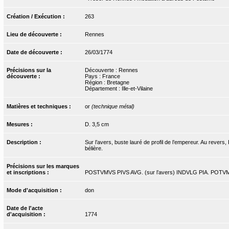
Création / Exécution :
263
Lieu de découverte :
Rennes
Date de découverte :
26/03/1774
Précisions sur la
Découverte : Rennes
découverte :
Pays : France
Région : Bretagne
Département : Ille-et-Vilaine
Matières et techniques :
or
(technique métal)
Mesures :
D. 3,5 cm
Description :
Sur l’avers, buste lauré de profil de l’empereur. Au reve
bélière.
Précisions sur les marques
et inscriptions :
POSTVMVS PIVS AVG. (sur l’avers) INDVLG PIA. POTVMI.
Mode d'acquisition :
don
Date de l'acte
d'acquisition :
1774