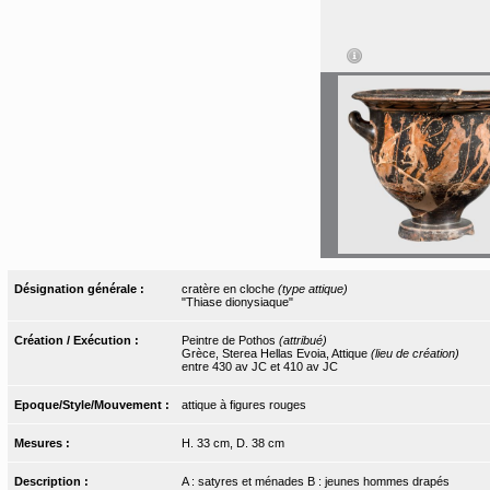
Désignation générale :
cratère en cloche
(type attique)
"Thiase dionysiaque"
Création / Exécution :
Peintre de Pothos
(attribué)
Grèce, Sterea Hellas Evoia, Attique
(lieu de création)
entre 430 av JC et 410 av JC
Epoque/Style/Mouvement :
attique à figures rouges
Mesures :
H. 33 cm, D. 38 cm
Description :
A : satyres et ménades B : jeunes hommes drapés