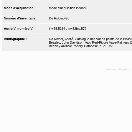
Mode d'acquisition :
mode d'acquisition inconnu
Numéro d'inventaire :
De Ridder.426
Autre(s) numéro(s) :
inv.65.5154 ; inv.52bis.572
Bibliographie :
De Ridder, André. Catalogue des vases peints de la Bibliot
Beazley, John Davidson. Attic Red-Figure Vase-Painters (2
Beazley Archive Pottery Database. p. 215751.
Mentions légales