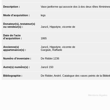
Description :
Vase janiforme qui associe dos à dos deux têtes féminines
Mode d'acquisition :
legs
Donateur(s), testateur(s)
ou vendeur(s) :
Janzé, Hippolyte, vicomte de
Date de l'acte
d'acquisition :
1865
Ancienne(s)
Janzé, Hippolyte, vicomte de
appartenance(s) :
Gargiulo, Raffaele
Numéro d'inventaire :
De Ridder.1236
Autre(s) numéro(s) :
Janzé 150
Bibliographie :
De Ridder, André. Catalogue des vases peints de la Bibliot
Mentions légales