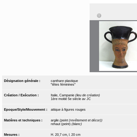
Désignation générale :
canthare plastique
"têtes féminines"
Création / Exécution :
Italie, Campanie
(lieu de création)
1ère moitié 5e siècle av JC
Epoque/Style/Mouvement :
attique à figures rouges
Matières et techniques :
argile
(peint (revêtement et décor))
rehaut (peint)
(blanc)
Mesures :
H. 20,7 cm, l. 20 cm