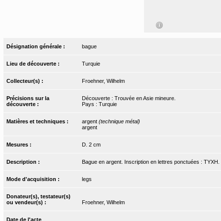
Désignation générale :
bague
Lieu de découverte :
Turquie
Collecteur(s) :
Froehner, Wilhelm
Précisions sur la
Découverte : Trouvée en Asie mineure.
découverte :
Pays : Turquie
Matières et techniques :
argent
(technique métal)
argent
Mesures :
D. 2 cm
Description :
Bague en argent. Inscription en lettres ponctuées : TYXH.
Mode d'acquisition :
legs
Donateur(s), testateur(s)
ou vendeur(s) :
Froehner, Wilhelm
Date de l'acte