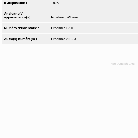
d'acquisition :
1925
Ancienne(s)
appartenance(s) :
Froehner, Wilhelm
Numéro d'inventaire :
Froehner.1250
Autre(s) numéro(s) :
Froehner.VII.523
Mentions légales