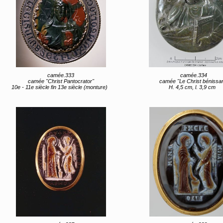
camée.333
camée.334
camée "Christ Pantocrator"
camée "Le Christ bénissan
10e - 11e siècle fin 13e siècle (monture)
H. 4,5 cm, l. 3,9 cm