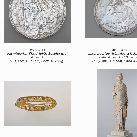
inv.56.344
inv.56.345
plat missorium Plat d’Achille Bouclier de Scipion "Histoire d'Achille et de Briséis"
plat missorium "Héraclès et le lion d
4e siècle
entre 4e siècle et 6e sièc
H. 4,3 cm, D. 71 cm, Poids 10,255 g
H. 6,5 cm, D. 40 cm, Poids 3 