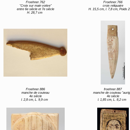
Froehner.762
Froehner.766
"Croix sur main votive"
croix reliquaire
entre 6e siècle et 7e siècle
H. 15,5 cm, l. 7,8 cm, Poids 
H. 28,7 cm
Froehner.886
froehner.887
manche de couteau
manche de couteau "aurig
4e siècle
4e siècle
l. 2,8 cm, L. 9,9 cm
l. 1,85 cm, L. 8,2 cm