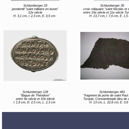
Schlumberger.33
Schlumberger.36
pendentif "saint militaire en buste"
croix reliquaire "saint Nicolas et saint
12e siècle
entre 10e siècle et 11e siècle Turquie, Anatolie (lieu de
H. 3,1 cm, l. 2,3 cm, E. 0,5 cm
H. 13,7 cm, l. 7,6 cm, E. 1,5
Schlumberger.128
Schlumberger.481
"Bague de Théodore"
"fragment de porte de saint Paul hors le
entre 9e siècle et 10e siècle
Turquie, Constantinople (lieu de créati
l. 1,9 cm, D. 2,5 cm, L. 2,3 cm
H. 13 cm, L. 22,6 cm, E. 0,6