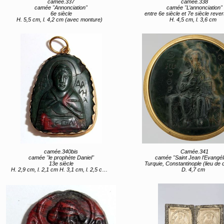
camée.337
camée.338
camée "Annonciation"
camée "L’annonciation"
6e siècle
entre 6e siècle et 7e siècle revers : 10e
H. 5,5 cm, l. 4,2 cm (avec monture)
H. 4,5 cm, l. 3,6 cm
camée.340bis
Camée.341
camée "le prophète Daniel"
camée "Saint Jean l’Evangél
13e siècle
Turquie, Constantinople (lieu de création) 4e quart 10e siècle 1ère moit
H. 2,9 cm, l. 2,1 cm H. 3,1 cm, l. 2,5 cm (avec monture)
D. 4,7 cm