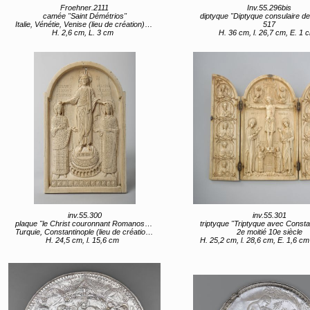
Froehner.2111
Inv.55.296bis
camée "Saint Démétrios"
diptyque "Diptyque consulaire de Flavius Anastasiu
Italie, Vénétie, Venise (lieu de création) 13e siècle
517
H. 2,6 cm, L. 3 cm
H. 36 cm, l. 26,7 cm, E. 1 
inv.55.300
inv.55.301
plaque "le Christ couronnant Romanos et Eudoxie"
triptyque "Triptyque avec Constantin et
Turquie, Constantinople (lieu de création) entre 945 et 949
2e moitié 10e siècle
H. 24,5 cm, l. 15,6 cm
H. 25,2 cm, l. 28,6 cm, E. 1,6 cm (