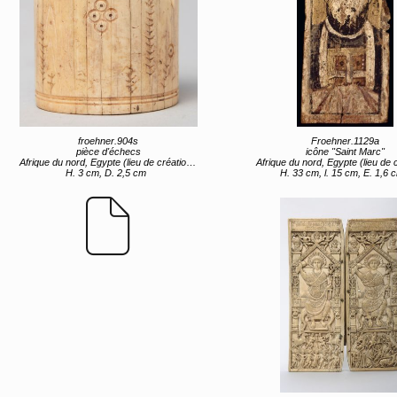
froehner.904s
Froehner.1129a
pièce d'échecs
icône "Saint Marc"
Afrique du nord, Egypte (lieu de création) Italie, Sicile (lieu de création) entre 10e siècle et 11e siècle
Afrique du nord, Egypte (lieu de création) 6
H. 3 cm, D. 2,5 cm
H. 33 cm, l. 15 cm, E. 1,6 