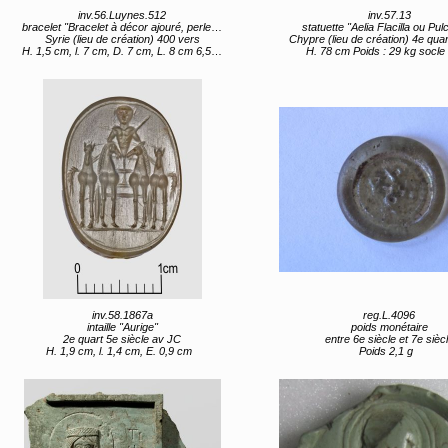
inv.56.Luynes.512
inv.57.13
bracelet "Bracelet à décor ajouré, perles et émeraudes"
statuette "Aelia Flacilla ou Pul
Syrie (lieu de création) 400 vers
Chypre (lieu de création) 4e quart 4e
H. 1,5 cm, l. 7 cm, D. 7 cm, L. 8 cm 6,5x5,8cm (intérieur)
H. 78 cm Poids : 29 kg socle
inv.58.1867a
reg.L.4096
intaille "Aurige"
poids monétaire
2e quart 5e siècle av JC
entre 6e siècle et 7e sièc
H. 1,9 cm, l. 1,4 cm, E. 0,9 cm
Poids 2,1 g