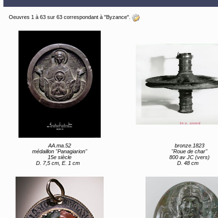
Oeuvres 1 à 63 sur 63 correspondant à "Byzance".
AA.ma.52
bronze.1823
médaillon "Panagiarion"
"Roue de char"
15e siècle
800 av JC (vers)
D. 7,5 cm, E. 1 cm
D. 48 cm