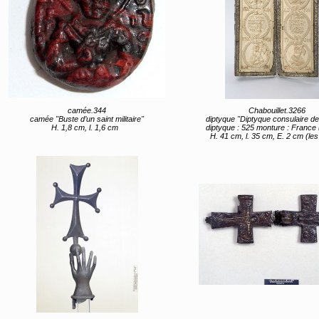
camée.344
Chabouillet.3266
camée "Buste d’un saint militaire"
diptyque "Diptyque consulaire de Théodorus Philoxenus 
H. 1,8 cm, l. 1,6 cm
diptyque : 525 monture : France (lieu de monture) 1
H. 41 cm, l. 35 cm, E. 2 cm (le