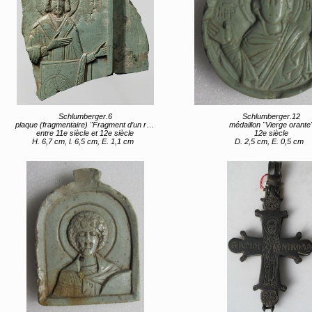
Schlumberger.6
Schlumberger.12
plaque (fragmentaire) "Fragment d’un reliquaire de la Vraie Croix : Constantin (?)"
médaillon "Vierge orante
entre 11e siècle et 12e siècle
12e siècle
H. 6,7 cm, l. 6,5 cm, E. 1,1 cm
D. 2,5 cm, E. 0,5 cm