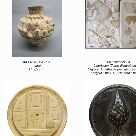
AA.FROEHNER.22
AA.Froehner.24
vase
inscription "Texte d’envoûte
H. 9,5 cm
Chypre, Amathonte (lieu de création) 3e
Largeur : max 11 ; Hauteur : 