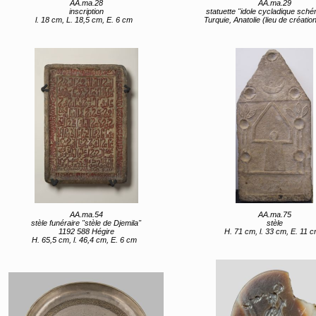
AA.ma.28
AA.ma.29
inscription
statuette "idole cycladique sché
l. 18 cm, L. 18,5 cm, E. 6 cm
Turquie, Anatolie (lieu de création) 4e quart 4e millén
AA.ma.54
AA.ma.75
stèle funéraire "stèle de Djemila"
stèle
1192 588 Hégire
H. 71 cm, l. 33 cm, E. 11 
H. 65,5 cm, l. 46,4 cm, E. 6 cm