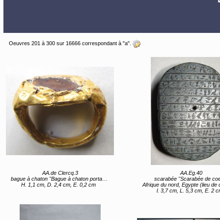
Oeuvres 201 à 300 sur 16666 correspondant à "a".
AA.de Clercq.3
AA.Eg.40
bague à chaton "Bague à chaton portant la représentation d’une tête d’homme."
scarabée "Scarabée de co
H. 1,1 cm, D. 2,4 cm, E. 0,2 cm
Afrique du nord, Egypte (lieu de 
l. 3,7 cm, L. 5,3 cm, E. 2 