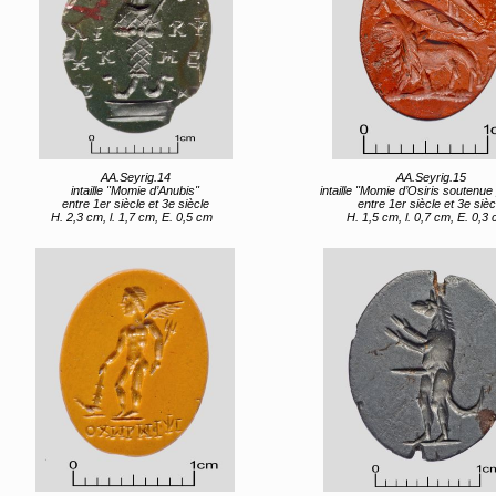
AA.Seyrig.14
AA.Seyrig.15
intaille "Momie d’Anubis"
intaille "Momie d’Osiris soutenue par u
entre 1er siècle et 3e siècle
entre 1er siècle et 3e sièc
H. 2,3 cm, l. 1,7 cm, E. 0,5 cm
H. 1,5 cm, l. 0,7 cm, E. 0,3