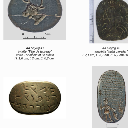
AA.Seyrig.41
AA.Seyrig.49
intaille "Tête de taureau"
amulette "saint cavalier"
entre 1er siècle et 3e siècle
l. 2,1 cm, L. 5,1 cm, E. 0,1 cm Diam. de la bél
H. 1,6 cm, l. 2 cm, E. 0,2 cm