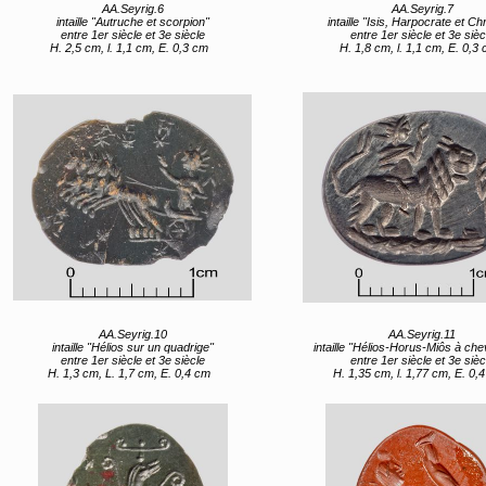
AA.Seyrig.6
AA.Seyrig.7
intaille "Autruche et scorpion"
intaille "Isis, Harpocrate et C
entre 1er siècle et 3e siècle
entre 1er siècle et 3e sièc
H. 2,5 cm, l. 1,1 cm, E. 0,3 cm
H. 1,8 cm, l. 1,1 cm, E. 0,3
AA.Seyrig.10
AA.Seyrig.11
intaille "Hélios sur un quadrige"
intaille "Hélios-Horus-Miôs à cheval sur 
entre 1er siècle et 3e siècle
entre 1er siècle et 3e sièc
H. 1,3 cm, L. 1,7 cm, E. 0,4 cm
H. 1,35 cm, l. 1,77 cm, E. 0,