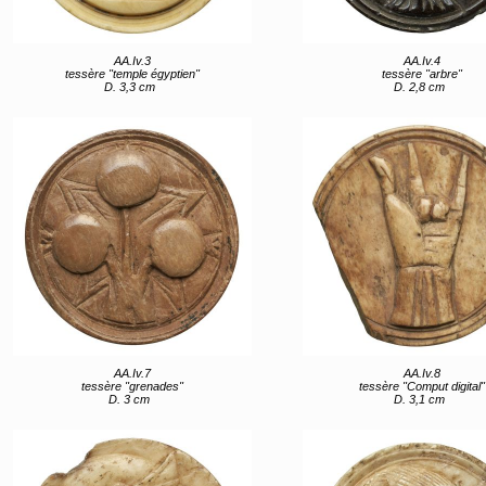
AA.Iv.3
AA.Iv.4
tessère "temple égyptien"
tessère "arbre"
D. 3,3 cm
D. 2,8 cm
AA.Iv.7
AA.Iv.8
tessère "grenades"
tessère "Comput digital"
D. 3 cm
D. 3,1 cm