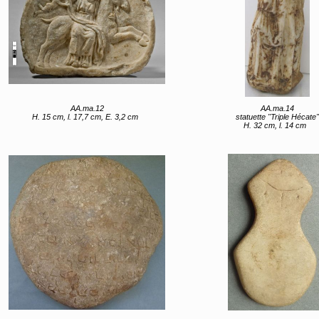
AA.ma.12
AA.ma.14
H. 15 cm, l. 17,7 cm, E. 3,2 cm
statuette "Triple Hécate"
H. 32 cm, l. 14 cm