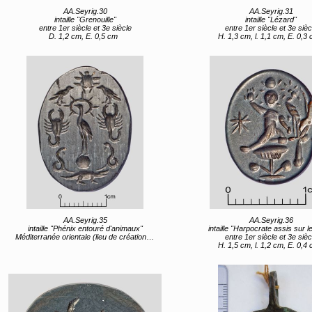
AA.Seyrig.30
AA.Seyrig.31
intaille "Grenouille"
intaille "Lézard"
entre 1er siècle et 3e siècle
entre 1er siècle et 3e sièc
D. 1,2 cm, E. 0,5 cm
H. 1,3 cm, l. 1,1 cm, E. 0,3
AA.Seyrig.35
AA.Seyrig.36
intaille "Phénix entouré d'animaux"
intaille "Harpocrate assis sur le
Méditerranée orientale (lieu de création) entre 1er siècle et 3e siècle
entre 1er siècle et 3e sièc
H. 1,5 cm, l. 1,2 cm, E. 0,4