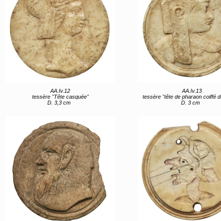
AA.Iv.12
AA.Iv.13
tessère "Tête casquée"
tessère "tête de pharaon coiffé du
D. 3,3 cm
D. 3 cm