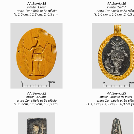
AA.Seyrig.18
AA.Seyrig.19
intaille "Eros"
intaille "Seth"
entre 1er siècle et 3e siècle
entre 1er siècle et 3e sièc
H. 1,5 cm, l. 1,2 cm, E. 0,3 cm
H. 1,8 cm, l. 1,6 cm, E. 0,3
AA.Seyrig.22
AA.Seyrig.23
intaille "Anubis"
intaille "Momie d’Osiris"
entre 1er siècle et 3e siècle
entre 1er siècle et 3e sièc
H. 1,9 cm, l. 1,5 cm, E. 0,3 cm
H. 1,7 cm, l. 1,2 cm, E. 0,3 cm (sans 