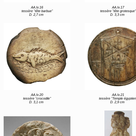
AA.Iv.16
AA.Iv.17
tessère "tête barbue"
tessère "tête grotesque
D. 2,7 cm
D. 3,3 cm
AA.Iv.20
AA.Iv.21
tessère "crocodile"
tessère "Temple égyptien
D. 3,1 cm
D. 2,9 cm