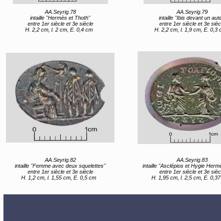
AA.Seyrig.78
AA.Seyrig.79
intaille "Hermès et Thoth"
intaille "Ibis devant un aute
entre 1er siècle et 3e siècle
entre 1er siècle et 3e sièc
H. 2,2 cm, l. 2 cm, E. 0,4 cm
H. 2,2 cm, l. 1,9 cm, E. 0,3
AA.Seyrig.82
AA.Seyrig.83
intaille "Femme avec deux squelettes"
intaille "Asclépios et Hygie Hermès et Caelestis (Héra 
entre 1er siècle et 3e siècle
entre 1er siècle et 3e sièc
H. 1,2 cm, l. 1,55 cm, E. 0,5 cm
H. 1,95 cm, l. 2,5 cm, E. 0,3