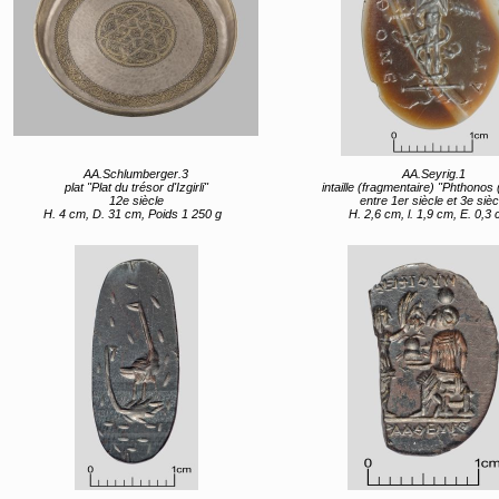
AA.Schlumberger.3
AA.Seyrig.1
plat "Plat du trésor d'Izgirli"
intaille (fragmentaire) "Phthonos (l'envie) ou le mauv
12e siècle
entre 1er siècle et 3e sièc
H. 4 cm, D. 31 cm, Poids 1 250 g
H. 2,6 cm, l. 1,9 cm, E. 0,3