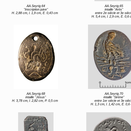
AA.Seyrig.64
AA.Seyrig.65
"Inscription juive"
intaille "Arès"
H. 2,88 cm, l. 1,9 cm, E. 0,43 cm
entre 2e siècle et 3e sièc
H. 5,4 cm, l. 2,9 cm, E. 0,6
AA.Seyrig.68
AA.Seyrig.70
intaille "Jésus"
intaille "Sirène"
H. 3,78 cm, l. 2,82 cm, P. 0,5 cm
entre 1er siècle et 3e sièc
H. 1,3 cm, l. 1,42 cm, E. 0,6