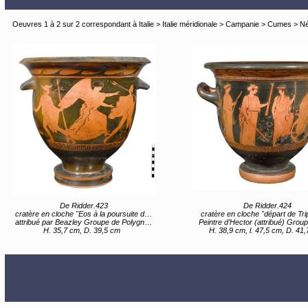
Oeuvres 1 à 2 sur 2 correspondant à Italie > Italie méridionale > Campanie > Cumes > 
De Ridder.423
De Ridder.424
cratère en cloche "Eos à la poursuite de Céphale"
cratère en cloche "départ de Tri
attribué par Beazley Groupe de Polygnotos (attribué) Peintre de Pélée (proche de) Grèce, Sterea Hellas Evoia, Attique (lieu de création) entre 450 av JC et 440 av JC
Peintre d’Hector (attribué) Groupe de Polygnotos (attribué) Grèce, Sterea Hellas Evoia, Attique (lieu de création) entre 440
H. 35,7 cm, D. 39,5 cm
H. 38,9 cm, l. 47,5 cm, D. 41