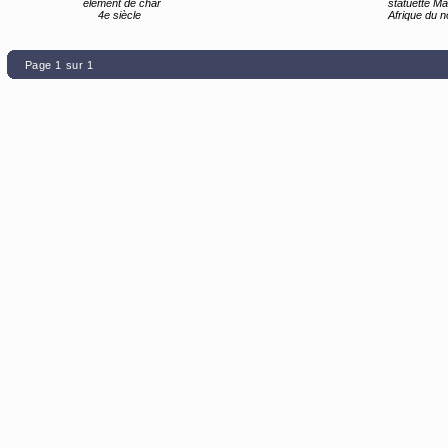
élément de char
statuette Mai
4e siècle
Afrique du nord, Egyp
Page 1 sur 1