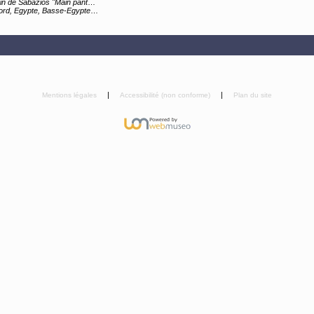
n de Sabazios "Main panthée"
te, Basse-Egypte, Alexandrie (lieu de création)
Mentions légales
Accessibilité (non conforme)
Plan du site