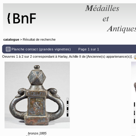
Panneau de gestion des cookies
catalogue
> Résultat de recherche
Planche contact (grandes vignettes)
Page 1 sur 1
Oeuvres 1 à 2 sur 2 correspondant à Harlay, Achille II de [Ancienne(s) appartenance(s)].
bronze.1885