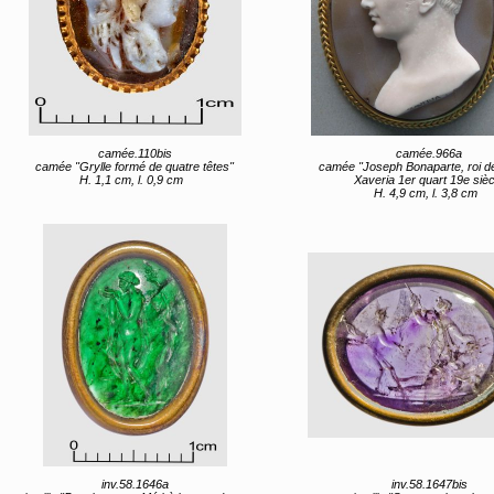
camée.110bis
camée.966a
camée "Grylle formé de quatre têtes"
camée "Joseph Bonaparte, roi de N
H. 1,1 cm, l. 0,9 cm
Xaveria 1er quart 19e sièc
H. 4,9 cm, l. 3,8 cm
inv.58.1646a
inv.58.1647bis