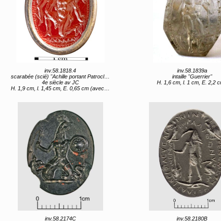
inv.58.1818.4
inv.58.1839a
scarabée (scié) "Achille portant Patrocle sur ses épaules"
intaille "Guerrier"
4e siècle av JC
H. 1,6 cm, l. 1 cm, E. 2,2 
H. 1,9 cm, l. 1,45 cm, E. 0,65 cm (avec monture) H. 1,55 cm, l. 1,1 cm, E. 0,35 cm (sans monture)
inv.58.2174C
inv.58.2180B