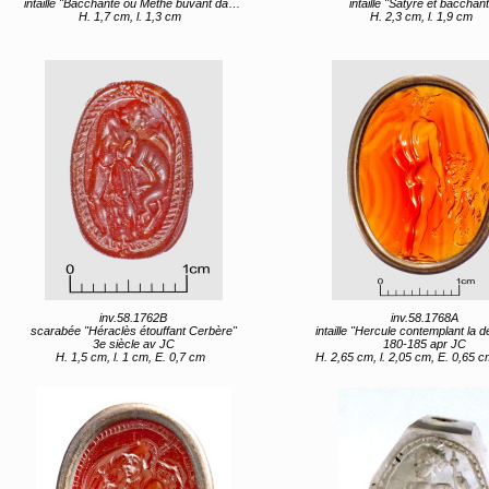
intaille "Bacchante ou Méthè buvant dans une coupe"
intaille "Satyre et bacchan
H. 1,7 cm, l. 1,3 cm
H. 2,3 cm, l. 1,9 cm
inv.58.1762B
inv.58.1768A
scarabée "Héraclès étouffant Cerbère"
intaille "Hercule contemplant la dépouille du lion 
3e siècle av JC
180-185 apr JC
H. 1,5 cm, l. 1 cm, E. 0,7 cm
H. 2,65 cm, l. 2,05 cm, E. 0,65 cm (avec monture) H. 2,3 cm, l. 1,7 cm, E. 0,45 c