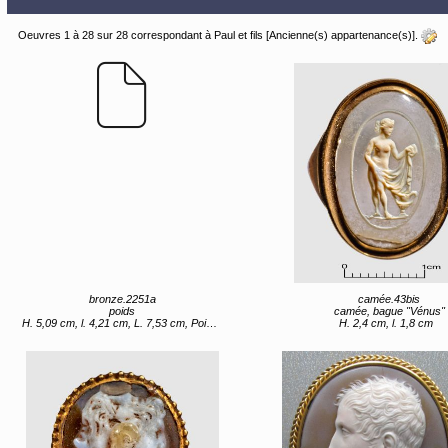
Oeuvres 1 à 28 sur 28 correspondant à Paul et fils [Ancienne(s) appartenance(s)].
bronze.2251a
camée.43bis
poids
camée, bague "Vénus"
H. 5,09 cm, l. 4,21 cm, L. 7,53 cm, Poids 878,2 g
H. 2,4 cm, l. 1,8 cm