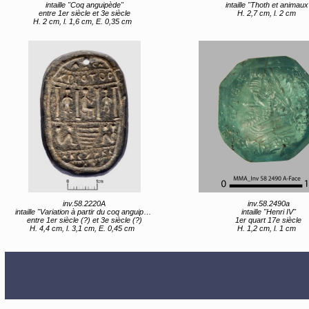
intaille "Coq anguipède"
intaille "Thoth et animaux
entre 1er siècle et 3e siècle
H. 2,7 cm, l. 2 cm
H. 2 cm, l. 1,6 cm, E. 0,35 cm
inv.58.2220A
inv.58.2490a
intaille "Variation à partir du coq anguipède"
intaille "Henri IV"
entre 1er siècle (?) et 3e siècle (?)
1er quart 17e siècle
H. 4,4 cm, l. 3,1 cm, E. 0,45 cm
H. 1,2 cm, l. 1 cm