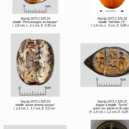
Seyrig.1973.1.525.14
Seyrig.1973.1.525.16
intaille "Personnages en barque"
intaille "Néréide (?)"
l. 1,6 cm, L. 2,1 cm, E. 0,35 cm
l. 1,9 cm, L. 3 cm, E. 0,85 
Seyrig.1973.1.525.19
Seyrig.1973.1.525.21
intaille "jeune femme assise"
bague à intaille "Tyché"
l. 1,4 cm, L. 1,7 cm, E. 0,5 cm
entre 1er siècle et 3e sièc
H. 1,5 cm, l. 1,1 cm, E. 0,25