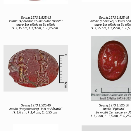
Seyrig.1973.1.525.43
Seyrig.1973.1.525.45
intaille "Aphrodite et une autre divinité"
intaille (convexe) "Osiris ca
entre 1er siècle et 3e siècle
entre 1er siècle et 3e sièc
H. 1,15 cm, l. 1,3 cm, E. 0,25 cm
H. 1,95 cm, l. 1,2 cm, E. 0,5
Seyrig.1973.1.525.49
Seyrig.1973.1.525.50
intaille (fragmentaire) "Isis et Sérapis"
intaille "Epicure"
H. 1,8 cm, l. 1,4 cm, E. 0,35 cm
2e moitié 1er siècle av J
l. 1,1 cm, L. 1,5 cm, E. 0,25