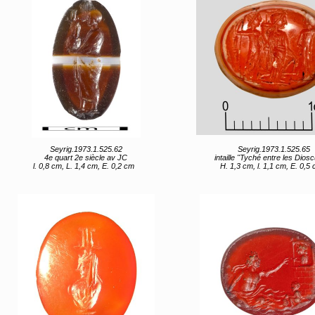
Seyrig.1973.1.525.62
Seyrig.1973.1.525.65
4e quart 2e siècle av JC
intaille "Tyché entre les Dios
l. 0,8 cm, L. 1,4 cm, E. 0,2 cm
H. 1,3 cm, l. 1,1 cm, E. 0,5