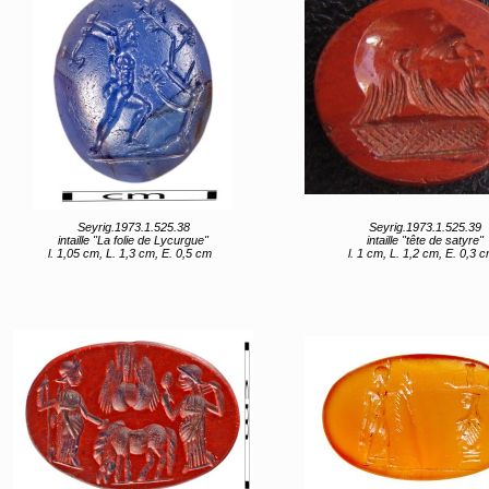
Seyrig.1973.1.525.38
Seyrig.1973.1.525.39
intaille "La folie de Lycurgue"
intaille "tête de satyre"
l. 1,05 cm, L. 1,3 cm, E. 0,5 cm
l. 1 cm, L. 1,2 cm, E. 0,3 