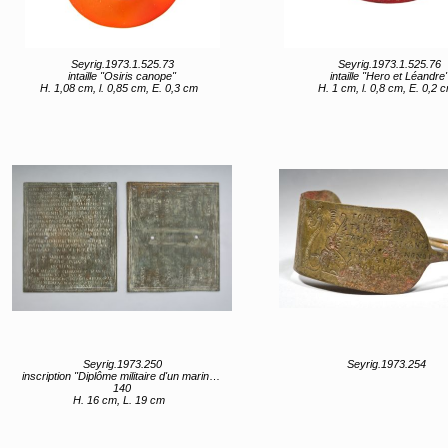
Seyrig.1973.1.525.73
Seyrig.1973.1.525.76
intaille "Osiris canope"
intaille "Hero et Léandre
H. 1,08 cm, l. 0,85 cm, E. 0,3 cm
H. 1 cm, l. 0,8 cm, E. 0,2 
Seyrig.1973.250
Seyrig.1973.254
inscription "Diplôme militaire d'un marin lycien"
140
H. 16 cm, L. 19 cm