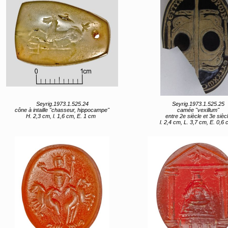
Seyrig.1973.1.525.24
Seyrig.1973.1.525.25
cône à intaille "chasseur, hippocampe"
camée "vexillum"
H. 2,3 cm, l. 1,6 cm, E. 1 cm
entre 2e siècle et 3e sièc
l. 2,4 cm, L. 3,7 cm, E. 0,6