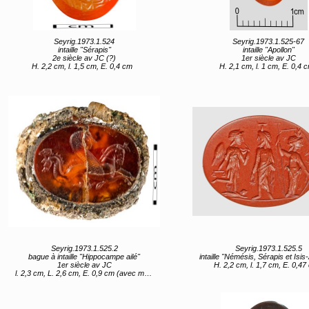
Seyrig.1973.1.524
Seyrig.1973.1.525-67
intaille "Sérapis"
intaille "Apollon"
2e siècle av JC (?)
1er siècle av JC
H. 2,2 cm, l. 1,5 cm, E. 0,4 cm
H. 2,1 cm, l. 1 cm, E. 0,4 
Seyrig.1973.1.525.2
Seyrig.1973.1.525.5
bague à intaille "Hippocampe ailé"
intaille "Némésis, Sérapis et Isis-Aph
1er siècle av JC
H. 2,2 cm, l. 1,7 cm, E. 0,47
l. 2,3 cm, L. 2,6 cm, E. 0,9 cm (avec monture) l. 1,5 cm, L. 2,1 cm (intaille)