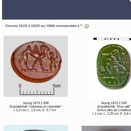
Oeuvres 16101 à 16200 sur 16666 correspondant à "".
Seyrig.1973.1.508
Seyrig.1973.1.509
Scarabéoïde "chameau et chamelier"
Scarabéoïde "Eros ailé"
l. 1,2 cm, L. 1,5 cm, E. 0,7 cm
Grèce (lieu de création)
l. 1 cm, L. 1,25 cm, E. 0,6 