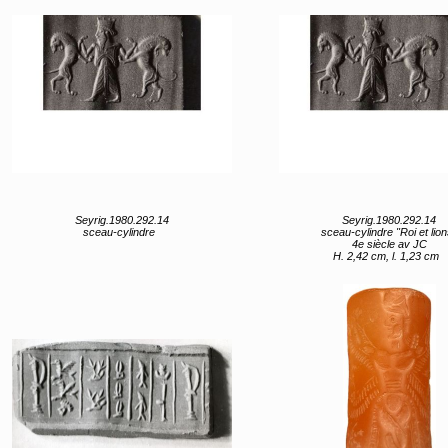
Seyrig.1980.292.14
Seyrig.1980.292.14
sceau-cylindre
sceau-cylindre "Roi et lion
4e siècle av JC
H. 2,42 cm, l. 1,23 cm