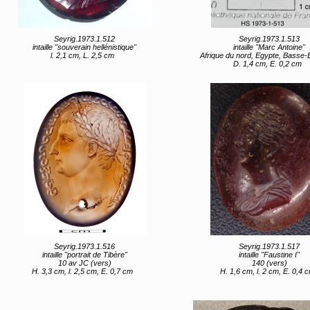
Seyrig.1973.1.512
Seyrig.1973.1.513
intaille "souverain hellénistique"
intaille "Marc Antoine"
l. 2,1 cm, L. 2,5 cm
Afrique du nord, Egypte, Basse-Egypte, Alexandrie (lieu de créat
D. 1,4 cm, E. 0,2 cm
Seyrig.1973.1.516
Seyrig.1973.1.517
intaille "portrait de Tibère"
intaille "Faustine I"
10 av JC (vers)
140 (vers)
H. 3,3 cm, l. 2,5 cm, E. 0,7 cm
H. 1,6 cm, l. 2 cm, E. 0,4 