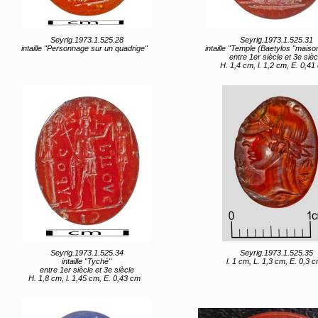
Seyrig.1973.1.525.28
Seyrig.1973.1.525.31
intaille "Personnage sur un quadrige"
intaille "Temple (Baetylos "maison de 
entre 1er siècle et 3e sièc
H. 1,4 cm, l. 1,2 cm, E. 0,41
Seyrig.1973.1.525.34
Seyrig.1973.1.525.35
intaille "Tyché"
l. 1 cm, L. 1,3 cm, E. 0,3 
entre 1er siècle et 3e siècle
H. 1,8 cm, l. 1,45 cm, E. 0,43 cm