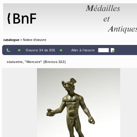
Panneau de gestion des cookies
catalogue
> Notice d'oeuvre
Oeuvre 34 de 855
Aller à l'œuvre
statuette, "Mercure" (Bronze.322)