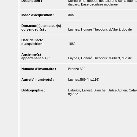
Description :
Mercure nu, debout, des ailerons sur la tête, 
disparu. Base circulaire moulurée.
Mode d'acquisition :
don
Donateur(s), testateur(s)
ou vendeur(s) :
Luynes, Honoré Théodoric d’Albert, duc de
Date de l'acte
d'acquisition :
1862
Ancienne(s)
appartenance(s) :
Luynes, Honoré Théodoric d’Albert, duc de
Numéro d'inventaire :
Bronze.322
Autre(s) numéro(s) :
Luynes.569 (Inv.116)
Bibliographie :
Babelon, Ernest, Blanchet, Jules-Adrien. Catal
fig.322.