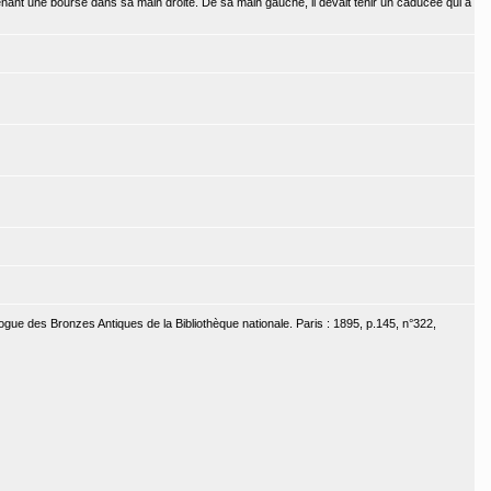
tenant une bourse dans sa main droite. De sa main gauche, il devait tenir un caducée qui a
ogue des Bronzes Antiques de la Bibliothèque nationale. Paris : 1895, p.145, n°322,