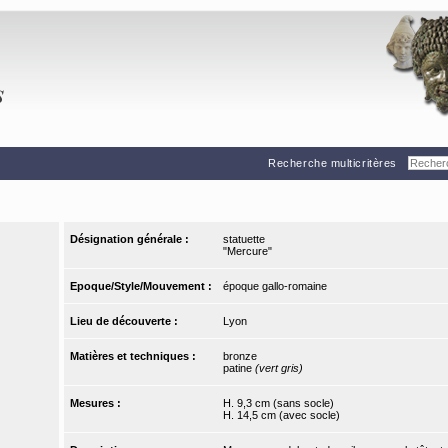
Recherche multicritères
Désignation générale :
statuette
"Mercure"
Epoque/Style/Mouvement :
époque gallo-romaine
Lieu de découverte :
Lyon
Matières et techniques :
bronze
patine
(vert gris)
Mesures :
H. 9,3 cm (sans socle)
H. 14,5 cm (avec socle)