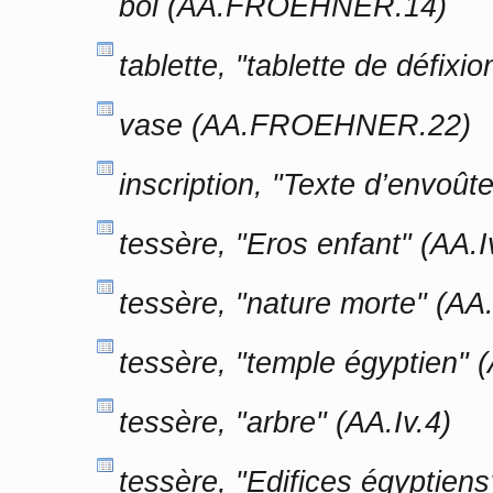
bol (AA.FROEHNER.14)
tablette, "tablette de défixi
vase (AA.FROEHNER.22)
inscription, "Texte d’envoû
tessère, "Eros enfant" (AA.I
tessère, "nature morte" (AA.
tessère, "temple égyptien" (
tessère, "arbre" (AA.Iv.4)
tessère, "Edifices égyptiens