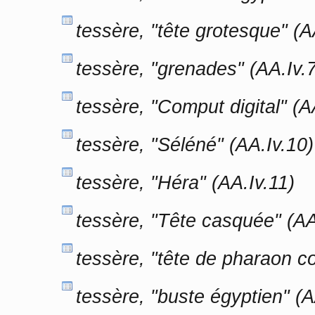
tessère, "tête grotesque" (A
tessère, "grenades" (AA.Iv.7
tessère, "Comput digital" (A
tessère, "Séléné" (AA.Iv.10)
tessère, "Héra" (AA.Iv.11)
tessère, "Tête casquée" (AA
tessère, "tête de pharaon c
tessère, "buste égyptien" (A