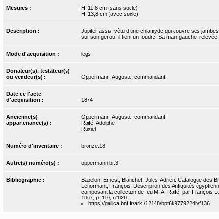
Mesures :
H. 11,8 cm (sans socle)
H. 13,8 cm (avec socle)
Description :
Jupiter assis, vêtu d’une chlamyde qui couvre ses jambes 
sur son genou, il tient un foudre. Sa main gauche, relevée,
Mode d'acquisition :
legs
Donateur(s), testateur(s)
ou vendeur(s) :
Oppermann, Auguste, commandant
Date de l'acte
d'acquisition :
1874
Ancienne(s)
Oppermann, Auguste, commandant
appartenance(s) :
Raifé, Adolphe
Ruxiel
Numéro d'inventaire :
bronze.18
Autre(s) numéro(s) :
oppermann.br.3
Bibliographie :
Babelon, Ernest, Blanchet, Jules-Adrien. Catalogue des Bron
Lenormant, François. Description des Antiquités égyptie
composant la collection de feu M. A. Raifé, par François 
1867, p. 110, n°828.
https://gallica.bnf.fr/ark:/12148/bpt6k9779224b/f136