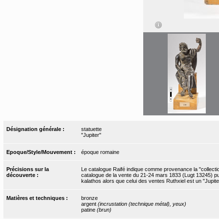
Désignation générale :
statuette
"Jupiter"
Epoque/Style/Mouvement :
époque romaine
Précisions sur la
Le catalogue Raifé indique comme provenance la "collection
découverte :
catalogue de la vente du 21-24 mars 1833 (Lugt 13245) pui
kalathos alors que celui des ventes Ruthxiel est un "Jupit
Matières et techniques :
bronze
argent
(incrustation (technique métal), yeux)
patine
(brun)