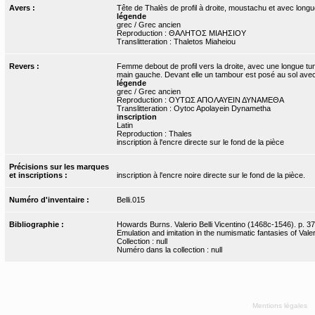
Avers :
Tête de Thalès de profil à droite, moustachu et avec longue
légende
grec / Grec ancien
Reproduction : ΘΑΛΗΤΟΣ ΜΙΑΗΣΙΟΥ
Translitteration : Thaletos Miaheiou
Revers :
Femme debout de profil vers la droite, avec une longue tun
main gauche. Devant elle un tambour est posé au sol avec
légende
grec / Grec ancien
Reproduction : ΟΥΤΩΣ ΑΠΟΛΑΥΕΙΝ ΔΥΝΑΜΕΘΑ
Translitteration : Oytoc Apolayein Dynametha
inscription
Latin
Reproduction : Thales
inscription à l'encre directe sur le fond de la pièce
Précisions sur les marques
et inscriptions :
inscription à l'encre noire directe sur le fond de la pièce.
Numéro d'inventaire :
Belli.015
Bibliographie :
Howards Burns. Valerio Belli Vicentino (1468c-1546). p. 37
Emulation and imitation in the numismatic fantasies of Valeri
Collection : null
Numéro dans la collection : null
Mentions légales