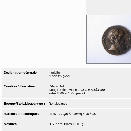
Désignation générale :
médaille
"Thalès"
(grec)
Création / Exécution :
Valerio Belli
Italie, Vénétie, Vicence
(lieu de création)
entre 1500 et 1546
(vers)
Epoque/Style/Mouvement :
Renaissance
Matières et techniques :
bronze
(frappé (technique métal))
Mesures :
D. 2,7 cm, Poids 13,07 g