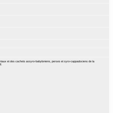
entaux et des cachets assyro-babyloniens, perses et syro-cappadociens de la
I.