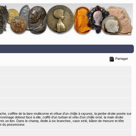
Partager
uche, coiffée de la tiare multicorne et vêtue d’un châle à rayures, la jambe droite posée sur
onnage debout face à elle, coiffé d’un turban et vêtu d’un châle orné, la main droite
 ves un lion. Dans le champ, étoile à six branches, vase strié, bâton de mesure et tête
nom du possesseur.