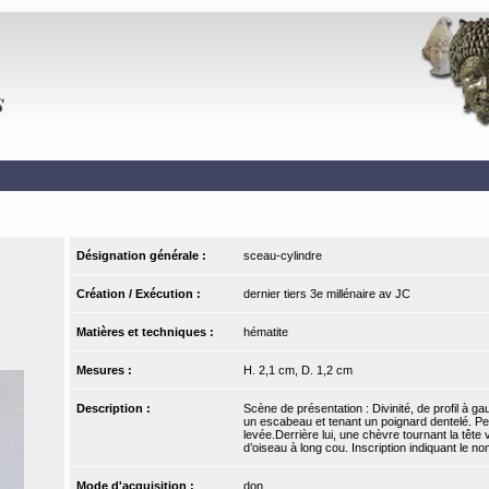
Désignation générale :
sceau-cylindre
Création / Exécution :
dernier tiers 3e millénaire av JC
Matières et techniques :
hématite
Mesures :
H. 2,1 cm, D. 1,2 cm
Description :
Scène de présentation : Divinité, de profil à ga
un escabeau et tenant un poignard dentelé. Pers
levée.Derrière lui, une chèvre tournant la tête
d’oiseau à long cou. Inscription indiquant le 
Mode d'acquisition :
don