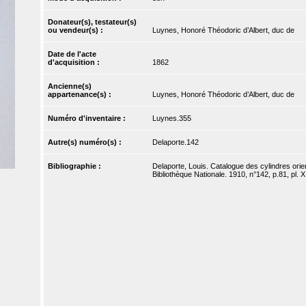
Donateur(s), testateur(s)
ou vendeur(s) :
Luynes, Honoré Théodoric d’Albert, duc de
Date de l'acte
d'acquisition :
1862
Ancienne(s)
appartenance(s) :
Luynes, Honoré Théodoric d’Albert, duc de
Numéro d'inventaire :
Luynes.355
Autre(s) numéro(s) :
Delaporte.142
Bibliographie :
Delaporte, Louis. Catalogue des cylindres ori
Bibliothèque Nationale. 1910, n°142, p.81, pl. XI