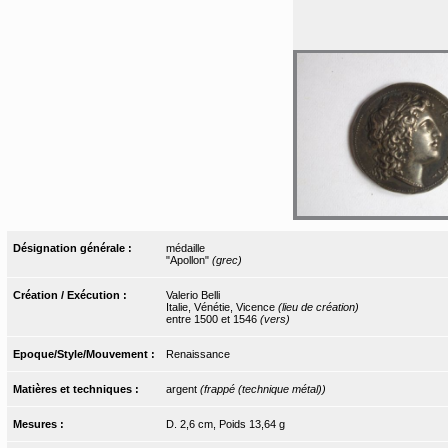
Désignation générale :
médaille
"Apollon"
(grec)
Création / Exécution :
Valerio Belli
Italie, Vénétie, Vicence
(lieu de création)
entre 1500 et 1546
(vers)
Epoque/Style/Mouvement :
Renaissance
Matières et techniques :
argent
(frappé (technique métal))
Mesures :
D. 2,6 cm, Poids 13,64 g