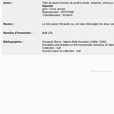
Avers :
Tête de jeune homme de profil à droite. Imberbe, cheveux 
légende
grec / Grec ancien
Reproduction : ΚΡΟΤΩΜΙ
Translitteration : Krotomi
Revers :
Le très jeune Héraclès nu, en train d'étrangler les deux se
Numéro d'inventaire :
Belli.126
Bibliographie :
Howards Burns. Valerio Belli Vicentino (1468c-1546).
Emulation and imitation in the numismatic fantasies of Valeri
Collection : null
Numéro dans la collection : null
Mentions légales