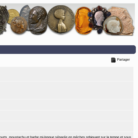
Partager
x courts, moustachu et barbe mi-longue séparée en mèches rebiquant sur la tempe et sous