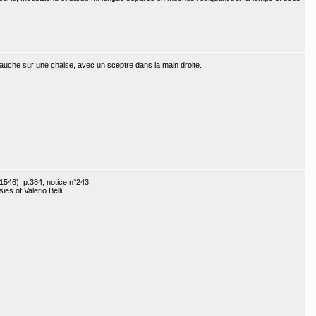
gauche sur une chaise, avec un sceptre dans la main droite.
1546). p.384, notice n°243.
es of Valerio Belli.