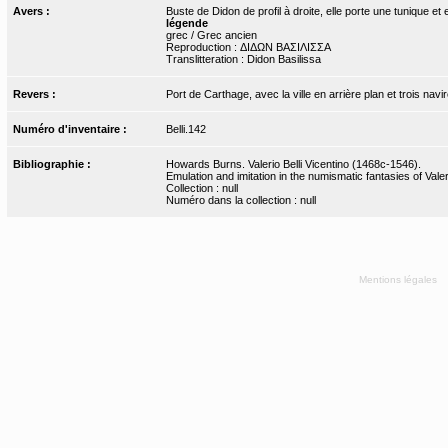
Avers :
Buste de Didon de profil à droite, elle porte une tunique e
légende
grec / Grec ancien
Reproduction : ΔΙΔΩΝ ΒΑΣΙΛΙΣΣΑ
Translitteration : Didon Basilissa
Revers :
Port de Carthage, avec la ville en arrière plan et trois navi
Numéro d'inventaire :
Belli.142
Bibliographie :
Howards Burns. Valerio Belli Vicentino (1468c-1546).
Emulation and imitation in the numismatic fantasies of Valeri
Collection : null
Numéro dans la collection : null
Mentions légales