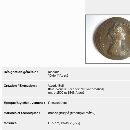
Désignation générale :
médaille
"Didon"
(grec)
Création / Exécution :
Valerio Belli
Italie, Vénétie, Vicence
(lieu de création)
entre 1500 et 1546
(vers)
Epoque/Style/Mouvement :
Renaissance
Matières et techniques :
bronze
(frappé (technique métal))
Mesures :
D. 5 cm, Poids 75,77 g