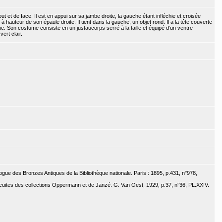
 et de face. Il est en appui sur sa jambe droite, la gauche étant infléchie et croisée
hauteur de son épaule droite. Il tient dans la gauche, un objet rond. Il a la tête couverte
. Son costume consiste en un justaucorps serré à la taille et équipé d’un ventre
ert clair.
ogue des Bronzes Antiques de la Bibliothèque nationale. Paris : 1895, p.431, n°978,
cuites des collections Oppermann et de Janzé. G. Van Oest, 1929, p.37, n°36, PL.XXIV.