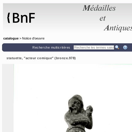
Panneau de gestion des cookies
catalogue
> Notice d'oeuvre
Recherche multicritères
statuette, "acteur comique" (bronze.978)