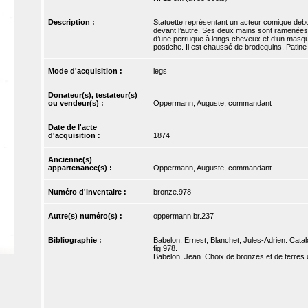
Description :
Statuette représentant un acteur comique debout
devant l’autre. Ses deux mains sont ramenées à 
d’une perruque à longs cheveux et d’un masque
postiche. Il est chaussé de brodequins. Patine v
Mode d'acquisition :
legs
Donateur(s), testateur(s)
ou vendeur(s) :
Oppermann, Auguste, commandant
Date de l'acte
d'acquisition :
1874
Ancienne(s)
appartenance(s) :
Oppermann, Auguste, commandant
Numéro d'inventaire :
bronze.978
Autre(s) numéro(s) :
oppermann.br.237
Bibliographie :
Babelon, Ernest, Blanchet, Jules-Adrien. Catal
fig.978.
Babelon, Jean. Choix de bronzes et de terres 