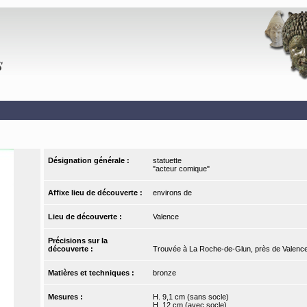
Désignation générale :
statuette
"acteur comique"
Affixe lieu de découverte :
environs de
Lieu de découverte :
Valence
Précisions sur la
découverte :
Trouvée à La Roche-de-Glun, près de Valenc
Matières et techniques :
bronze
Mesures :
H. 9,1 cm (sans socle)
H. 12 cm (avec socle)