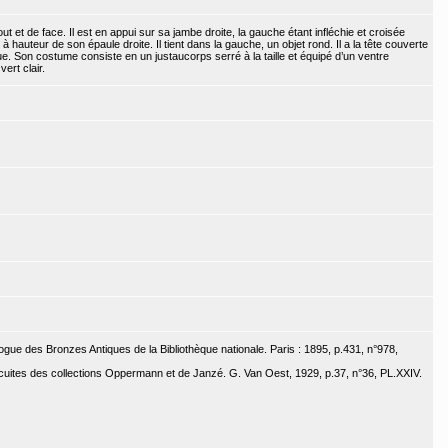
 et de face. Il est en appui sur sa jambe droite, la gauche étant infléchie et croisée
hauteur de son épaule droite. Il tient dans la gauche, un objet rond. Il a la tête couverte
. Son costume consiste en un justaucorps serré à la taille et équipé d’un ventre
ert clair.
ogue des Bronzes Antiques de la Bibliothèque nationale. Paris : 1895, p.431, n°978,
cuites des collections Oppermann et de Janzé. G. Van Oest, 1929, p.37, n°36, PL.XXIV.