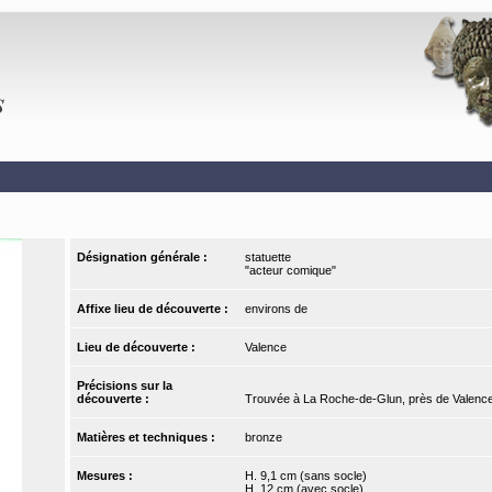
Désignation générale :
statuette
"acteur comique"
Affixe lieu de découverte :
environs de
Lieu de découverte :
Valence
Précisions sur la
découverte :
Trouvée à La Roche-de-Glun, près de Valenc
Matières et techniques :
bronze
Mesures :
H. 9,1 cm (sans socle)
H. 12 cm (avec socle)