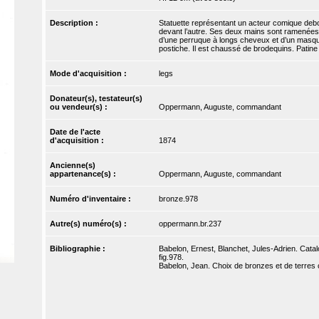
Description :
Statuette représentant un acteur comique debout
devant l’autre. Ses deux mains sont ramenées à 
d’une perruque à longs cheveux et d’un masque
postiche. Il est chaussé de brodequins. Patine v
Mode d'acquisition :
legs
Donateur(s), testateur(s)
ou vendeur(s) :
Oppermann, Auguste, commandant
Date de l'acte
d'acquisition :
1874
Ancienne(s)
appartenance(s) :
Oppermann, Auguste, commandant
Numéro d'inventaire :
bronze.978
Autre(s) numéro(s) :
oppermann.br.237
Bibliographie :
Babelon, Ernest, Blanchet, Jules-Adrien. Catal
fig.978.
Babelon, Jean. Choix de bronzes et de terres 